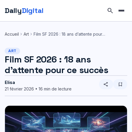
Daily
Digital
search
Aller
au
chevron_right
chevron_right
Accueil
Art
Film SF 2026 : 18 ans d’attente pour…
contenu
ART
Film SF 2026 : 18 ans
d’attente pour ce succès
Elisa
share
bookmark_add
21 février 2026 • 16 min de lecture