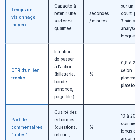
Capacité à
sur un fo
Temps de
retenir une
secondes
court, pl
visionnage
audience
/ minutes
3 min sur
moyen
qualifiée
analyse
longue
Intention
de passer
0,8 à 2%
à l’action
CTR d’un lien
selon
(billetterie,
%
tracké
placemen
bande-
platefor
annonce,
page film)
Qualité des
10 à 20%
Part de
échanges
commenta
commentaires
(questions,
%
longs ou
“utiles”
retours,
argument