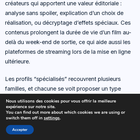
créateurs qui apportent une valeur éditoriale :
analyse sans spoiler, explication d’un choix de
réalisation, ou décryptage d’effets spéciaux. Ces
contenus prolongent la durée de vie d’un film au-
delà du week-end de sortie, ce qui aide aussi les
plateformes de streaming lors de la mise en ligne
ultérieure.
Les profils “spécialisés” recouvrent plusieurs
familles, et chacune se voit proposer un type
d’accès différent. Les essayistes vidéo obtiennent
Nous utilisons des cookies pour vous offrir la meilleure
expérience sur notre site.
parfois des extraits autorisés et des interviews
You can find out more about which cookies we are using or
longues. Les critiques orientés grand public
switch them off in
settings
.
reçoivent plutôt des invitations à des projections
Accepter
presse. Les créateurs TikTok centrés sur le rythme