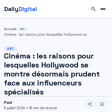
Daily
Digital
search
Aller
au
chevron_right
chevron_right
Accueil
Art
contenu
Cinéma : les raisons pour lesquelles Hollywood se…
ART
Cinéma : les raisons pour
lesquelles Hollywood se
montre désormais prudent
face aux influenceurs
spécialisés
Paul
share
bookmark_add
8 juillet 2026 • 18 min de lecture