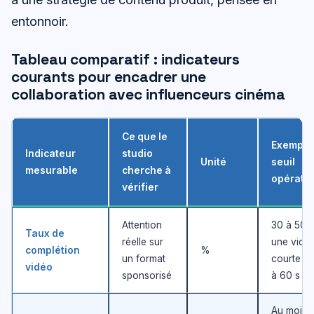
entonnoir.
Tableau comparatif : indicateurs
courants pour encadrer une
collaboration avec influenceurs cinéma
Ce que le
Exemple
Indicateur
studio
Unité
seuil
mesurable
cherche à
opératio
vérifier
Attention
30 à 50%
Taux de
réelle sur
une vidé
complétion
%
un format
courte d
vidéo
sponsorisé
à 60 s
Au moins