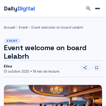
Daily
Digital
search
Aller
au
chevron_right
chevron_right
Accueil
Event
Event welcome on board Lelabrh
contenu
EVENT
Event welcome on board
Lelabrh
Elisa
share
bookmark_add
13 octobre 2025 • 19 min de lecture