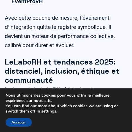
EventProRH
.
Avec cette couche de mesure, l’événement
d’intégration quitte le registre symbolique. Il
devient un moteur de performance collective,
calibré pour durer et évoluer.
LeLaboRH et tendances 2025:
distanciel, inclusion, éthique et
communauté
La force du
LeLaboRH
réside dans la
Nous utilisons des cookies pour vous offrir la meilleure
communauté et le partage. En tant qu’écosystème
expérience sur notre site.
You can find out more about which cookies we are using or
dédié à l’innovation RH, le Lab connecte
switch them off in
settings
.
entreprises, startups, écoles et institutions. Par ce
Accepter
biais, les pratiques d’onboarding se testent, se