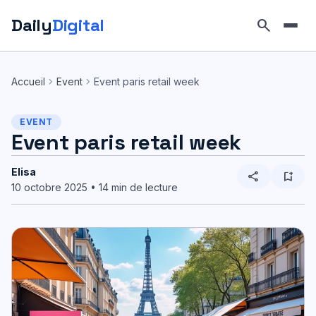
Daily
Digital
search
Aller
au
chevron_right
chevron_right
Accueil
Event
Event paris retail week
contenu
EVENT
Event paris retail week
Elisa
share
bookmark_add
10 octobre 2025 • 14 min de lecture