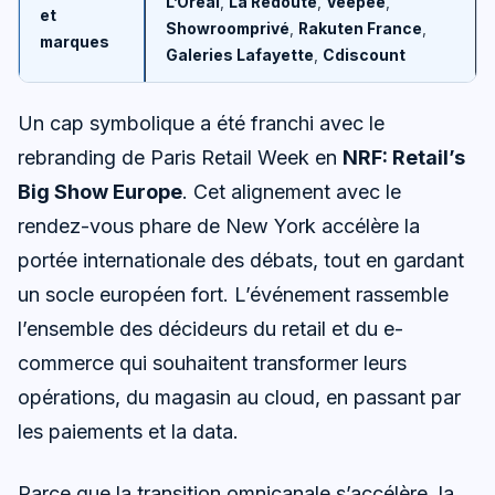
L’Oréal
,
La Redoute
,
Veepee
,
et
Showroomprivé
,
Rakuten France
,
marques
Galeries Lafayette
,
Cdiscount
Un cap symbolique a été franchi avec le
rebranding de Paris Retail Week en
NRF: Retail’s
Big Show Europe
. Cet alignement avec le
rendez-vous phare de New York accélère la
portée internationale des débats, tout en gardant
un socle européen fort. L’événement rassemble
l’ensemble des décideurs du retail et du e-
commerce qui souhaitent transformer leurs
opérations, du magasin au cloud, en passant par
les paiements et la data.
Parce que la transition omnicanale s’accélère, la