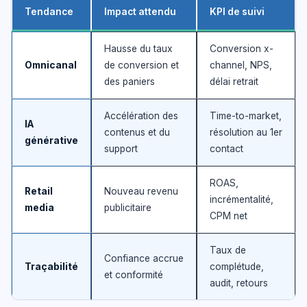
Tendance
Impact attendu
KPI de suivi
Hausse du taux
Conversion x-
Omnicanal
de conversion et
channel, NPS,
des paniers
délai retrait
Accélération des
Time-to-market,
IA
contenus et du
résolution au 1er
générative
support
contact
ROAS,
Retail
Nouveau revenu
incrémentalité,
media
publicitaire
CPM net
Taux de
Confiance accrue
Traçabilité
complétude,
et conformité
audit, retours