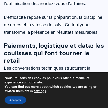
l’optimisation des rendez-vous d’affaires.
L’efficacité repose sur la préparation, la discipline
de notes et la vitesse de suivi. Ce triptyque
transforme la présence en résultats mesurables.
Paiements, logistique et data: les
coulisses qui font tourner le
retail
Les conversations techniques structurent la
performance. Les paiements évoluent vite:
Nous utilisons des cookies pour vous offrir la meilleure
expérience sur notre site.
wallets, paiements fractionnés et
tap-to-pay
sur
You can find out more about which cookies we are using or
mobile. Les parcours se simplifient pour les
switch them off in
settings
.
marchands et les clients.
Accepter