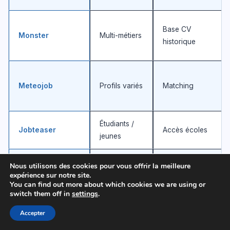
Base CV
Monster
Multi-métiers
historique
Meteojob
Profils variés
Matching
Étudiants /
Jobteaser
Accès écoles
jeunes
Tech
Nous utilisons des cookies pour vous offrir la meilleure
ChooseYourBoss
Confidentialité
exigeants
expérience sur notre site.
You can find out more about which cookies we are using or
switch them off in
settings
.
Communauté
LesJeudis
Tech focus
dev
Accepter