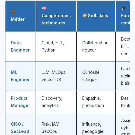
Compétences
Soft skills
Forma
Métier
techniques
conti
Bootc
Data
Cloud, ETL,
Collaboration,
ETL, c
Engineer
Python
rigueur
cert
Lab IA,
ML
LLM, MLOps,
Curiosité,
atelier
Engineer
vector DB
éthique
biais
Product
Discovery,
Empathie,
Design
Manager
analytics
priorisation
thinkin
Assise
CISO /
Risk, IAM,
Influence,
cyber,
SecLead
SecOps
pédagogie
CESIN