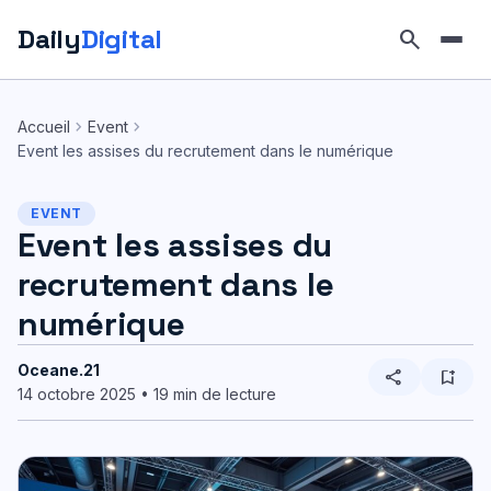
Daily
Digital
search
Aller
au
chevron_right
chevron_right
Accueil
Event
contenu
Event les assises du recrutement dans le numérique
EVENT
Event les assises du
recrutement dans le
numérique
Oceane.21
share
bookmark_add
14 octobre 2025 • 19 min de lecture