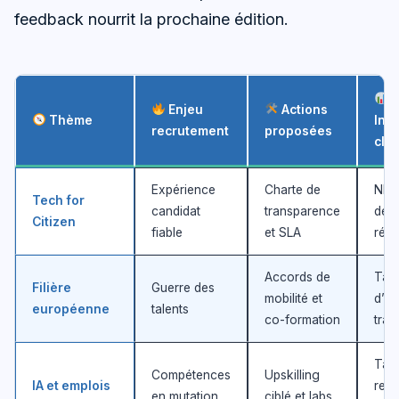
feedback nourrit la prochaine édition.
Enjeu
Actions
Thème
Ind
recrutement
proposées
clé
Expérience
Charte de
NPS 
Tech for
candidat
transparence
déla
Citizen
fiable
et SLA
rép
Accords de
Tau
Filière
Guerre des
mobilité et
d’e
européenne
talents
co-formation
tran
Tau
Compétences
Upskilling
IA et emplois
requ
en mutation
ciblé et labs