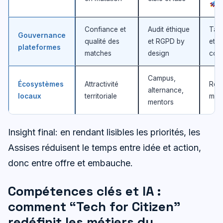
Confiance et
Audit éthique
Taux
Gouvernance
qualité des
et RGPD by
et d
plateformes
matches
design
con
Campus,
Écosystèmes
Attractivité
Réte
alternance,
locaux
territoriale
moi
mentors
Insight final: en rendant lisibles les priorités, les
Assises réduisent le temps entre idée et action,
donc entre offre et embauche.
Compétences clés et IA :
comment “Tech for Citizen”
redéfinit les métiers du