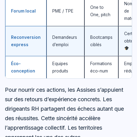
Nomb
One to
Forum local
PME / TPE
de
One, pitch
match
Certif
Reconversion
Demandeurs
Bootcamps
obten
express
d’emploi
ciblés
Éco-
Equipes
Formations
Emprei
conception
produits
éco-num
réduit
Pour nourrir ces actions, les Assises s’appuient
sur des retours d’expérience concrets. Les
dirigeants RH partagent des échecs autant que
des réussites. Cette sincérité accélère
l’apprentissage collectif. Les territoires