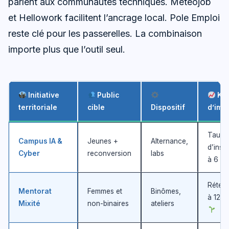
parlent aux communautés techniques. Meteojob
et Hellowork facilitent l’ancrage local. Pole Emploi
reste clé pour les passerelles. La combinaison
importe plus que l’outil seul.
Initiative
Public
KPI
territoriale
cible
Dispositif
d’imp
Taux
Campus IA &
Jeunes +
Alternance,
d’inse
Cyber
reconversion
labs
à 6 mo
Rétent
Mentorat
Femmes et
Binômes,
à 12 m
Mixité
non-binaires
ateliers