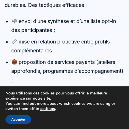
durables. Des tactiques efficaces :
envoi d’une synthèse et d’une liste opt-in
des participantes ;
mise en relation proactive entre profils
complémentaires ;
proposition de services payants (ateliers
approfondis, programmes d’accompagnement)
;
organisation d’un événement de suivi à 6–8
Nous utilisons des cookies pour vous offrir la meilleure
expérience sur notre site.
semaines.
You can find out more about which cookies we are using or
switch them off in
settings
.
Monétiser un format co-lunch exige de démontrer
Accepter
la valeur. Les preuves sont : leads qualifiés,