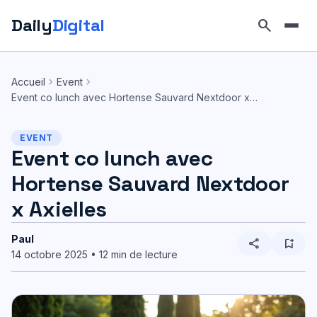
Daily
Digital
search
Aller
au
chevron_right
chevron_right
Accueil
Event
contenu
Event co lunch avec Hortense Sauvard Nextdoor x…
EVENT
Event co lunch avec
Hortense Sauvard Nextdoor
x Axielles
Paul
share
bookmark_add
14 octobre 2025 • 12 min de lecture