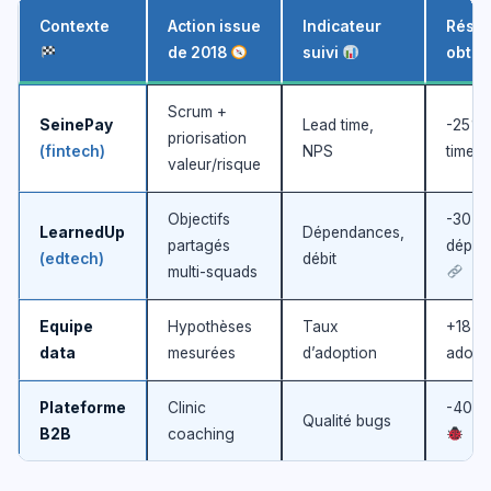
Contexte
Action issue
Indicateur
Résul
de 2018
suivi
obte
Scrum +
SeinePay
Lead time,
-25% 
priorisation
(fintech)
NPS
time
valeur/risque
Objectifs
-30%
LearnedUp
Dépendances,
partagés
dépen
(edtech)
débit
multi-squads
Equipe
Hypothèses
Taux
+18%
data
mesurées
d’adoption
adopt
Plateforme
Clinic
-40%
Qualité bugs
B2B
coaching