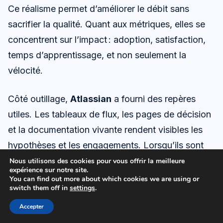
Ce réalisme permet d’améliorer le débit sans
sacrifier la qualité. Quant aux métriques, elles se
concentrent sur l’impact : adoption, satisfaction,
temps d’apprentissage, et non seulement la
vélocité.
Côté outillage,
Atlassian
a fourni des repères
utiles. Les tableaux de flux, les pages de décision
et la documentation vivante rendent visibles les
hypothèses et les engagements. Lorsqu’ils sont
bien utilisés, ces outils facilitent les négociations
Nous utilisons des cookies pour vous offrir la meilleure
expérience sur notre site.
entre produit et technique. Ils évitent également la
You can find out more about which cookies we are using or
switch them off in
settings
.
rétention d’information, source de tensions.
Accepter
Alignement à l’échelle et rôles clairs