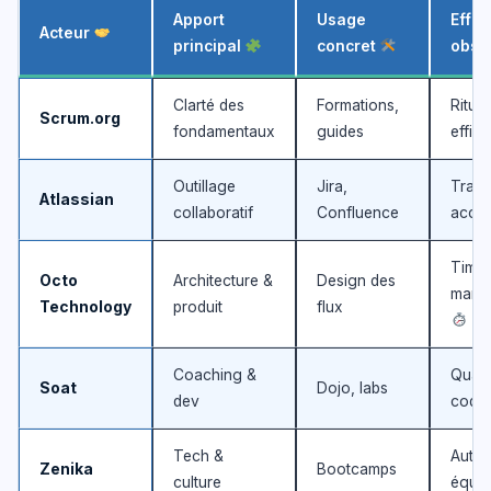
Apport
Usage
Effet
Acteur
principal
concret
obse
Clarté des
Formations,
Rituel
Scrum.org
fondamentaux
guides
effic
Outillage
Jira,
Tran
Atlassian
collaboratif
Confluence
accr
Time-
Octo
Architecture &
Design des
marke
Technology
produit
flux
Coaching &
Quali
Soat
Dojo, labs
dev
code
Tech &
Auto
Zenika
Bootcamps
culture
équi