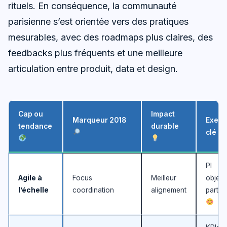
rituels. En conséquence, la communauté
parisienne s’est orientée vers des pratiques
mesurables, avec des roadmaps plus claires, des
feedbacks plus fréquents et une meilleure
articulation entre produit, data et design.
Cap ou
Impact
Marqueur 2018
Exem
tendance
durable
clé
PI
Agile à
Focus
Meilleur
object
l’échelle
coordination
alignement
parta