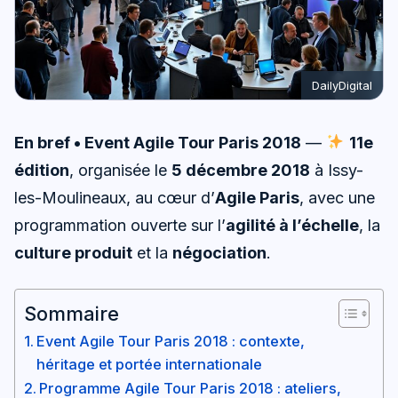
DailyDigital
En bref • Event Agile Tour Paris 2018
—
11e
édition
, organisée le
5 décembre 2018
à Issy-
les-Moulineaux, au cœur d’
Agile Paris
, avec une
programmation ouverte sur l’
agilité à l’échelle
, la
culture produit
et la
négociation
.
Sommaire
Event Agile Tour Paris 2018 : contexte,
héritage et portée internationale
Programme Agile Tour Paris 2018 : ateliers,