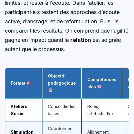
limites, et rester à l’écoute. Dans l’atelier, les
participant·e·s testent des approches d’écoute
active, d’ancrage, et de reformulation. Puis, ils
comparent les résultats. On comprend que l’agilité
gagne en impact quand la
relation
est soignée
autant que le processus.
Objectif
Compétences
Ré
Format
pédagogique
clés
at
Ateliers
Consolider les
Rôles,
Ca
Scrum
bases
artefacts, flux
pré
Coordonner
Liv
Simulation
Alignement,