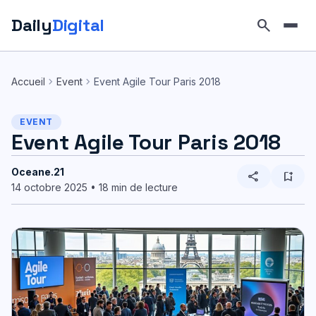
Daily
Digital
search
Aller
au
chevron_right
chevron_right
Accueil
Event
Event Agile Tour Paris 2018
contenu
EVENT
Event Agile Tour Paris 2018
Oceane.21
share
bookmark_add
14 octobre 2025 • 18 min de lecture