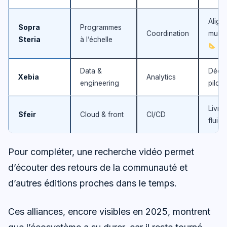
Align
Sopra
Programmes
Coordination
multi
Steria
à l’échelle
Data &
Décis
Xebia
Analytics
engineering
pilot
Livra
Sfeir
Cloud & front
CI/CD
fluid
Pour compléter, une recherche vidéo permet
d’écouter des retours de la communauté et
d’autres éditions proches dans le temps.
Ces alliances, encore visibles en 2025, montrent