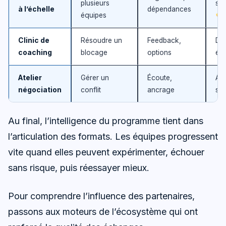
plusieurs
sy
à l’échelle
dépendances
équipes
Clinic de
Résoudre un
Feedback,
Déc
coaching
blocage
options
écl
Atelier
Gérer un
Écoute,
Ac
négociation
conflit
ancrage
sol
Au final, l’intelligence du programme tient dans
l’articulation des formats. Les équipes progressent
vite quand elles peuvent expérimenter, échouer
sans risque, puis réessayer mieux.
Pour comprendre l’influence des partenaires,
passons aux moteurs de l’écosystème qui ont