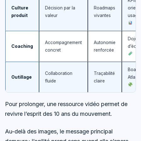
KPIs
Culture
Décision par la
Roadmaps
orient
produit
valeur
vivantes
usage
Dojo
Accompagnement
Autonomie
Coaching
d’équi
concret
renforcée
Board
Collaboration
Traçabilité
Outillage
Atlass
fluide
claire
Pour prolonger, une ressource vidéo permet de
revivre l’esprit des 10 ans du mouvement.
Au-delà des images, le message principal