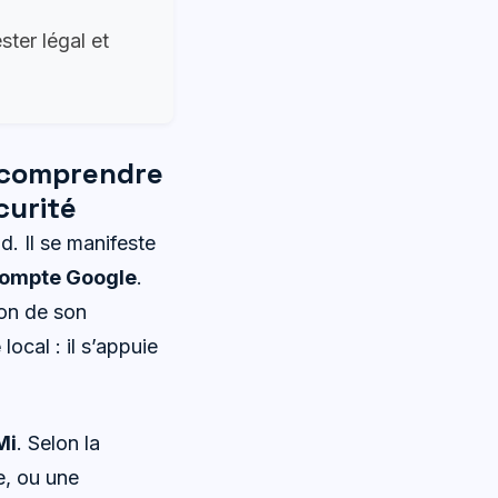
ster légal et
: comprendre
curité
. Il se manifeste
ompte Google
.
ion de son
e
local : il s’appuie
Mi
. Selon la
e, ou une