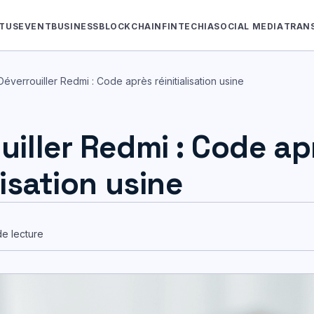
TUS
EVENT
BUSINESS
BLOCKCHAIN
FINTECH
IA
SOCIAL MEDIA
TRAN
Déverrouiller Redmi : Code après réinitialisation usine
uiller Redmi : Code ap
lisation usine
de lecture