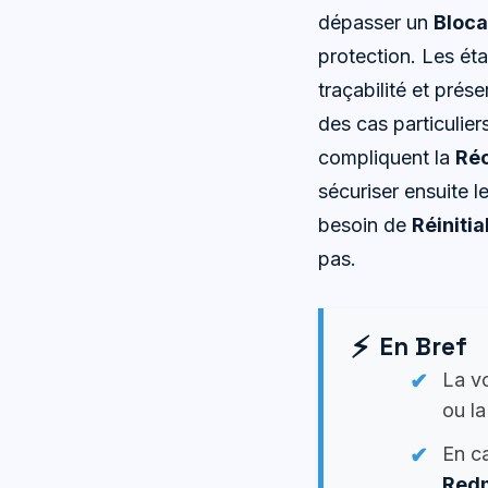
dépasser un
Bloc
protection. Les éta
traçabilité et prése
des cas particulie
compliquent la
Réc
sécuriser ensuite l
besoin de
Réinitia
pas.
En Bref
La vo
ou l
En ca
Red