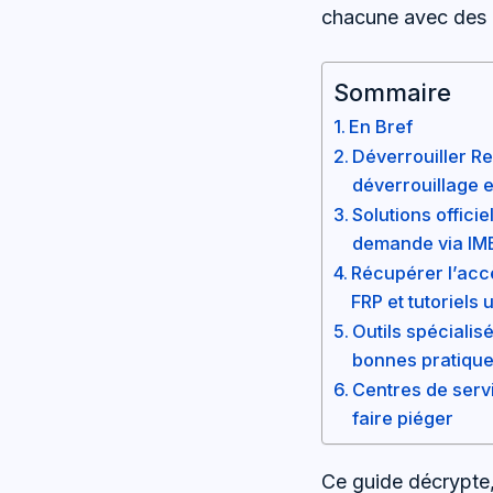
chacune avec des c
Sommaire
En Bref
Déverrouiller Re
déverrouillage e
Solutions offici
demande via IM
Récupérer l’accè
FRP et tutoriels u
Outils spécialis
bonnes pratiqu
Centres de servi
faire piéger
Ce guide décrypte,