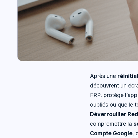
Après une
réinitia
découvrent un écra
FRP, protège l’appa
oubliés ou que le 
Déverrouiller Re
compromettre la
s
Compte Google
, 