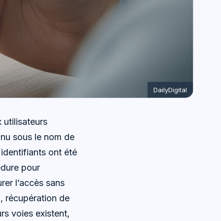
DailyDigital
utilisateurs
nnu sous le nom de
identifiants ont été
édure pour
urer l’accès sans
i, récupération de
urs voies existent,