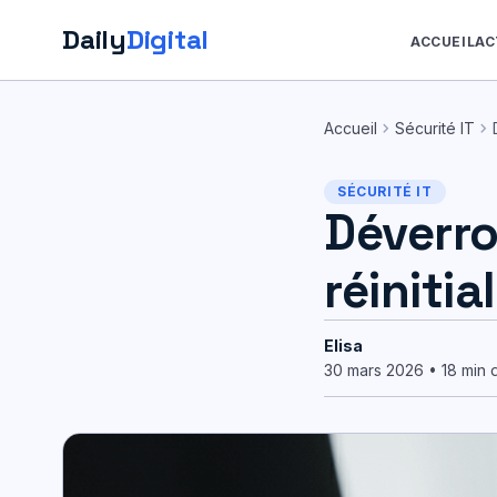
Daily
Digital
ACCUEIL
AC
Aller
au
chevron_right
chevron_right
Accueil
Sécurité IT
contenu
SÉCURITÉ IT
Déverro
réinitia
Elisa
30 mars 2026 • 18 min 