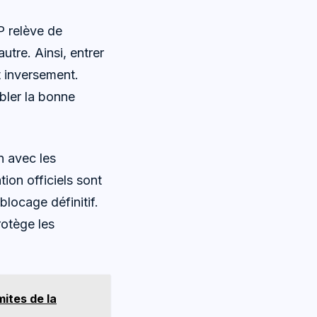
P relève de
utre. Ainsi, entrer
 inversement.
bler la bonne
on avec les
ion officiels sont
 blocage définitif.
rotège les
mites de la