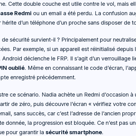
ne. Cette double couche est utile contre le vol, mais el
passe Redmi
ou un email a été perdu. La confusion a
ur hérite d’un téléphone d’un proche sans disposer de t
de sécurité survient-il ? Principalement pour neutralise
rcées. Par exemple, si un appareil est réinitialisé depuis
 Android déclenche le FRP. Il s’agit d’un verrouillage li
IN oublié
. Même en connaissant le code d’écran, l’app
mpte enregistré précédemment.
stre ce scénario. Nadia achète un Redmi d’occasion à u
partir de zéro, puis découvre l’écran « vérifiez votre co
email, sans succès, car c’est l’adresse de l’ancien propri
te donnée, la progression est bloquée. Ce n’est pas u
e pour garantir la
sécurité smartphone
.