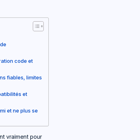
ode
ration code et
s fiables, limites
tibilités et
mi et ne plus se
nt vraiment pour