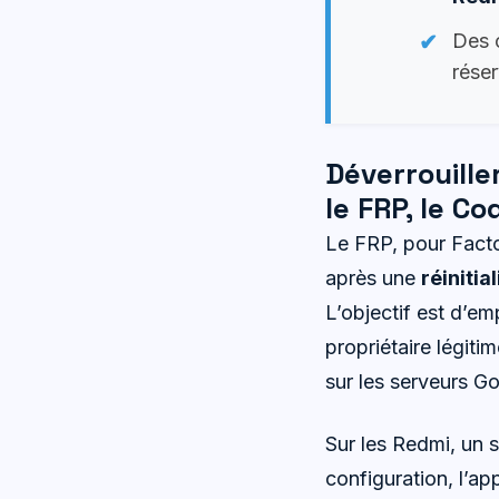
Des 
réser
Déverrouille
le FRP, le C
Le FRP, pour Facto
après une
réinitia
L’objectif est d’em
propriétaire légiti
sur les serveurs Goo
Sur les Redmi, un s
configuration, l’a