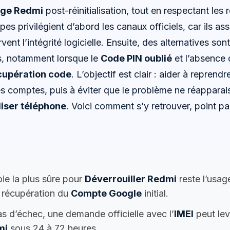
age Redmi
post-réinitialisation, tout en respectant les 
pes privilégient d’abord les canaux officiels, car ils as
rvent l’intégrité logicielle. Ensuite, des alternatives s
rs, notamment lorsque le
Code PIN oublié
et l’absence 
upération code
. L’objectif est clair : aider à reprendr
es comptes, puis à éviter que le problème ne réapparais
liser téléphone
. Voici comment s’y retrouver, point pa
ie la plus sûre pour
Déverrouiller Redmi
reste l’usa
a récupération du
Compte Google
initial.
s d’échec, une demande officielle avec l’
IMEI
peut lev
mi
sous 24 à 72 heures.