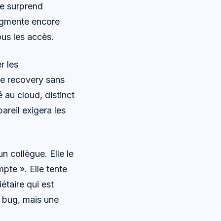
le surprend
ugmente encore
ous les accès.
r les
 le recovery sans
é au cloud, distinct
areil exigera les
n collègue. Elle le
mpte ». Elle tente
étaire qui est
n bug, mais une