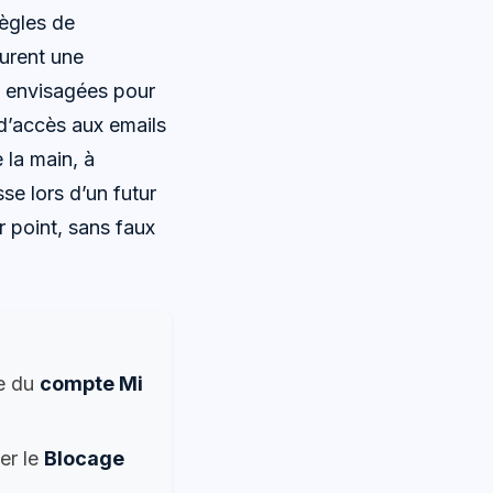
règles de
surent une
ont envisagées pour
d’accès aux emails
e la main, à
se lors d’un futur
r point, sans faux
ge du
compte Mi
er le
Blocage