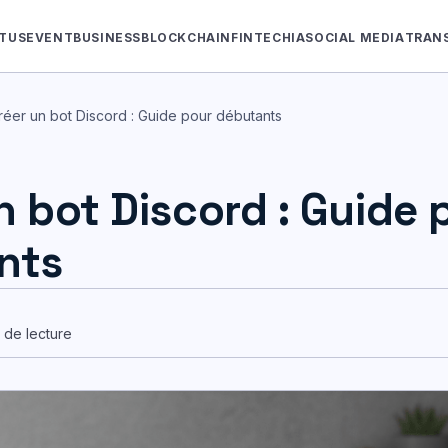
TUS
EVENT
BUSINESS
BLOCKCHAIN
FINTECH
IA
SOCIAL MEDIA
TRAN
réer un bot Discord : Guide pour débutants
n bot Discord : Guide 
nts
n de lecture