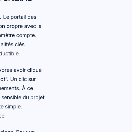
. Le portail des
on propre avec la
ramètre compte.
lités clés.
ductible.
Après avoir cliqué
ot”. Un clic sur
énements. À ce
s sensible du projet.
te simple:
ce.