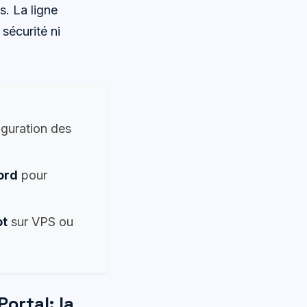
s. La ligne
sécurité ni
iguration des
ord
pour
ot
sur VPS ou
ortal: la