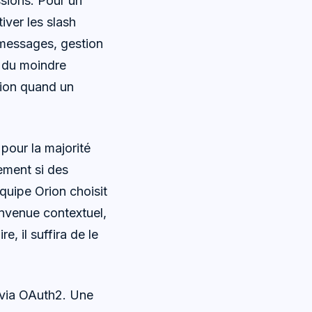
ssions. Pour un
iver les slash
 messages, gestion
e du moindre
ation quand un
 pour la majorité
ement si des
équipe Orion choisit
nvenue contextuel,
e, il suffira de le
n via OAuth2. Une