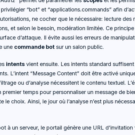
OAuth2” permet de paramétrer les
scopes
et les permi
rivilégier “bot” et “applications.commands” afin d’act
orisations, ne cocher que le nécessaire: lecture des
ons, et selon le besoin, modération limitée. Ce princip
 surface d’attaque. Il évite aussi les erreurs de manipul
te une
commande bot
sur un salon public.
des
intents
vient ensuite. Les intents standard suffisent
nts. L’intent “Message Content” doit être activé uniqu
filtrage ou d’analyse nécessitent le contenu textuel. L’
un premier temps pour personnaliser un message de bie
le choix. Ainsi, le jour où l’analyse n’est plus nécessair
bot à un serveur, le portail génère une URL d’invitatio