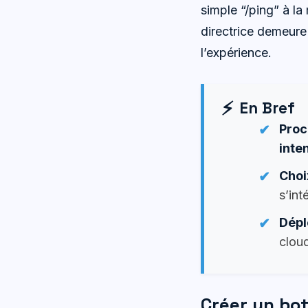
simple “/ping” à l
directrice demeure 
l’expérience.
En Bref
Proc
inte
Choi
s’int
Dépl
cloud
Créer un bot