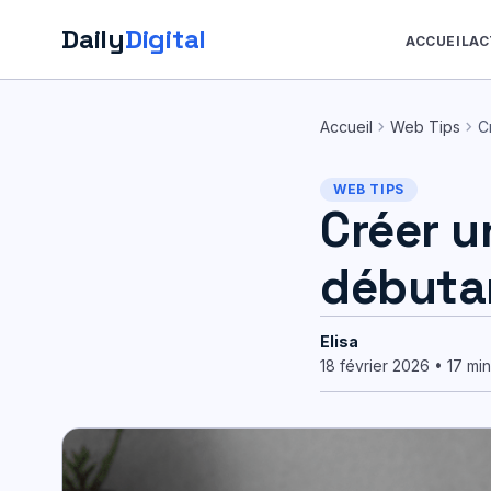
Daily
Digital
ACCUEIL
AC
Aller
au
chevron_right
chevron_right
Accueil
Web Tips
C
contenu
WEB TIPS
Créer u
débuta
Elisa
18 février 2026 • 17 mi