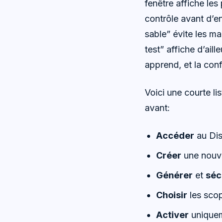
fenêtre affiche les
contrôle avant d’en
sable” évite les m
test” affiche d’ai
apprend, et la conf
Voici une courte li
avant:
Accéder
au Dis
Créer
une nouve
Générer
et
séc
Choisir
les sco
Activer
uniqueme