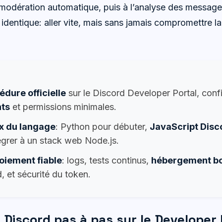
a modération automatique, puis à l’analyse des message
identique: aller vite, mais sans jamais compromettre la 
édure officielle
sur le Discord Developer Portal, conf
nts
et permissions minimales.
x du langage
: Python pour débuter,
JavaScript Disc
égrer à un stack web Node.js.
oiement fiable
: logs, tests continus,
hébergement b
, et sécurité du token.
 Discord pas à pas sur le Developer P