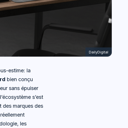
DailyDigital
us-estime: la
ord
bien conçu
veur sans épuiser
l’écosystème s’est
 et des marques des
réellement
dologie, les