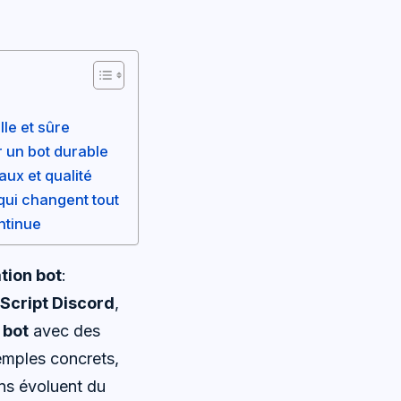
lle et sûre
r un bot durable
ux et qualité
qui changent tout
ntinue
tion bot
:
Script Discord
,
 bot
avec des
emples concrets,
ins évoluent du