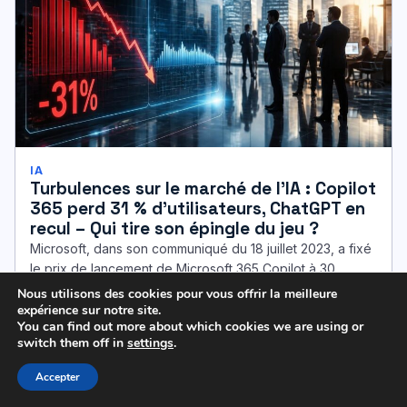
IA
Turbulences sur le marché de l’IA : Copilot
365 perd 31 % d’utilisateurs, ChatGPT en
recul – Qui tire son épingle du jeu ?
Microsoft, dans son communiqué du 18 juillet 2023, a fixé
le prix de lancement de Microsoft 365 Copilot à 30…
Paul · 25 min
Nous utilisons des cookies pour vous offrir la meilleure
expérience sur notre site.
You can find out more about which cookies we are using or
switch them off in
settings
.
Accepter