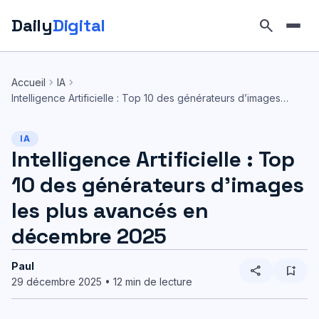
Daily
Digital
search
Aller
au
chevron_right
chevron_right
Accueil
IA
contenu
Intelligence Artificielle : Top 10 des générateurs d’images…
IA
Intelligence Artificielle : Top
10 des générateurs d’images
les plus avancés en
décembre 2025
Paul
share
bookmark_add
29 décembre 2025 • 12 min de lecture