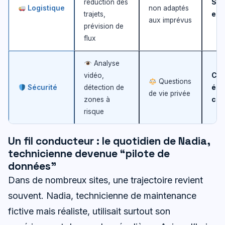
réduction des
Scé
Logistique
non adaptés
trajets,
et 
aux imprévus
prévision de
flux
Analyse
vidéo,
Cad
Questions
Sécurité
détection de
éth
de vie privée
zones à
con
risque
Un fil conducteur : le quotidien de Nadia,
technicienne devenue “pilote de
données”
Dans de nombreux sites, une trajectoire revient
souvent. Nadia, technicienne de maintenance
fictive mais réaliste, utilisait surtout son