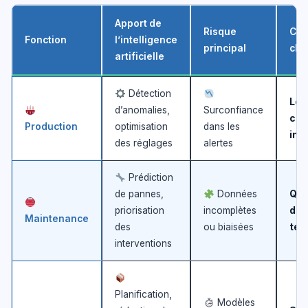
Apport de
Risque
Com
Fonction
l’intelligence
principal
clé
artificielle
Détection
Lec
d’anomalies,
Surconfiance
cri
Production
optimisation
dans les
ind
des réglages
alertes
Prédiction
de pannes,
Données
Qua
priorisation
incomplètes
don
Maintenance
des
ou biaisées
ter
interventions
Planification,
Modèles