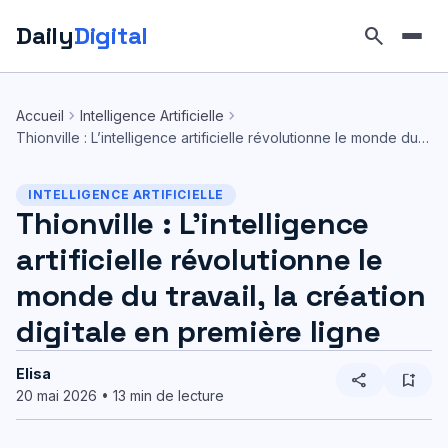
Daily
Digital
search
Aller
au
chevron_right
chevron_right
Accueil
Intelligence Artificielle
contenu
Thionville : L’intelligence artificielle révolutionne le monde du…
INTELLIGENCE ARTIFICIELLE
Thionville : L’intelligence
artificielle révolutionne le
monde du travail, la création
digitale en première ligne
Elisa
share
bookmark_add
20 mai 2026 • 13 min de lecture