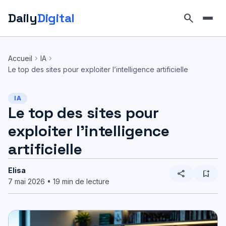
Daily
Digital
search
Aller
au
chevron_right
chevron_right
Accueil
IA
contenu
Le top des sites pour exploiter l’intelligence artificielle
IA
Le top des sites pour
exploiter l’intelligence
artificielle
Elisa
share
bookmark_add
7 mai 2026 • 19 min de lecture