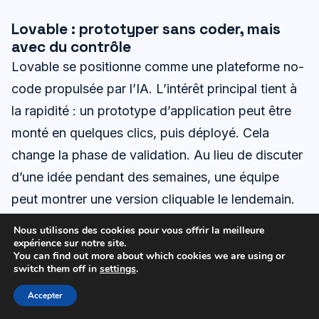
Lovable : prototyper sans coder, mais
avec du contrôle
Lovable se positionne comme une plateforme no-
code propulsée par l’IA. L’intérêt principal tient à
la rapidité : un prototype d’application peut être
monté en quelques clics, puis déployé. Cela
change la phase de validation. Au lieu de discuter
d’une idée pendant des semaines, une équipe
peut montrer une version cliquable le lendemain.
Dans une entreprise fictive, un responsable
Nous utilisons des cookies pour vous offrir la meilleure
service client peut tester un portail FAQ interactif.
expérience sur notre site.
You can find out more about which cookies we are using or
Ensuite, les retours orientent la suite.
switch them off in
settings
.
Accepter
Lovable a aussi un argument important : le code