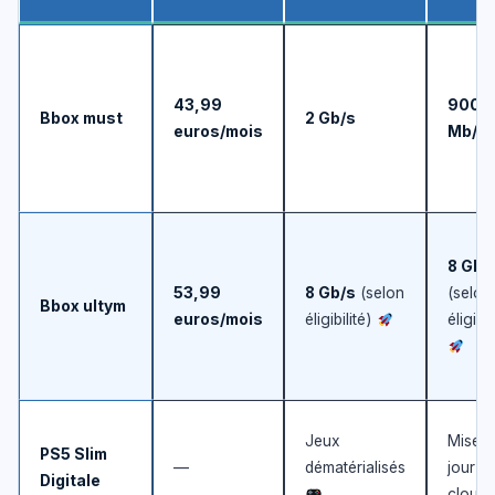
43,99
900
Bbox must
2 Gb/s
euros/mois
Mb/s
8 Gb/
53,99
8 Gb/s
(selon
(selon
Bbox ultym
euros/mois
éligibilité)
éligibil
Jeux
Mises 
PS5 Slim
—
dématérialisés
jour &
Digitale
cloud