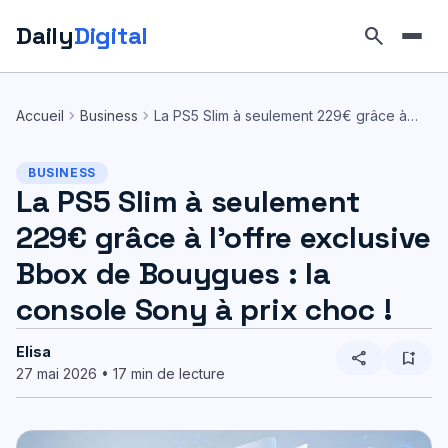
Daily
Digital
search
Aller
au
chevron_right
chevron_right
Accueil
Business
La PS5 Slim à seulement 229€ grâce à…
contenu
BUSINESS
La PS5 Slim à seulement
229€ grâce à l’offre exclusive
Bbox de Bouygues : la
console Sony à prix choc !
Elisa
share
bookmark_add
27 mai 2026 • 17 min de lecture