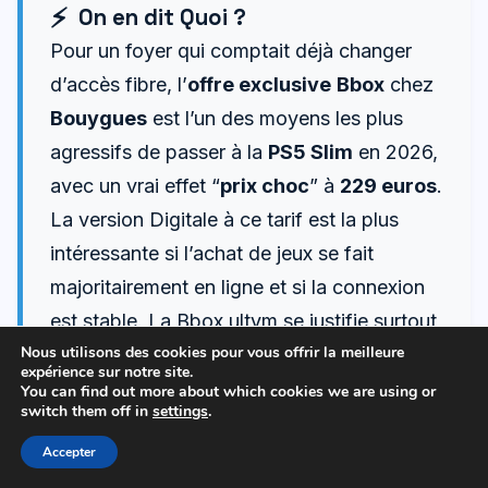
On en dit Quoi ?
Pour un foyer qui comptait déjà changer
d’accès fibre, l’
offre exclusive
Bbox
chez
Bouygues
est l’un des moyens les plus
agressifs de passer à la
PS5 Slim
en 2026,
avec un vrai effet “
prix choc
” à
229 euros
.
La version Digitale à ce tarif est la plus
intéressante si l’achat de jeux se fait
majoritairement en ligne et si la connexion
est stable. La Bbox ultym se justifie surtout
Nous utilisons des cookies pour vous offrir la meilleure
dans les foyers très équipés et dans les
expérience sur notre site.
logements compatibles avec les débits les
You can find out more about which cookies we are using or
switch them off in
settings
.
plus élevés, sinon la Bbox must couvre déjà
Accepter
des usages gaming et streaming exigeants.