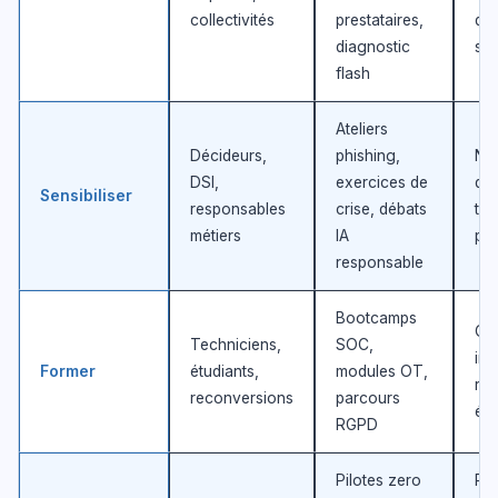
collectivités
prestataires,
de
diagnostic
sat
flash
Ateliers
Décideurs,
phishing,
No
DSI,
exercices de
d’
Sensibiliser
responsables
crise, débats
tau
métiers
IA
par
responsable
Bootcamps
Cer
Techniciens,
SOC,
ins
Former
étudiants,
modules OT,
réu
reconversions
parcours
éva
RGPD
Pilotes zero
Ré