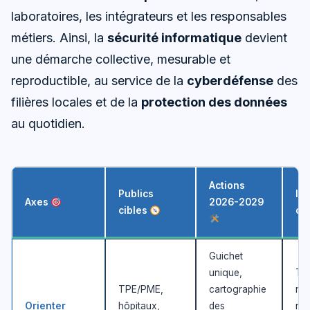
laboratoires, les intégrateurs et les responsables
métiers. Ainsi, la
sécurité informatique
devient
une démarche collective, mesurable et
reproductible, au service de la
cyberdéfense
des
filières locales et de la
protection des données
au quotidien.
Actions
Publics
In
Axes
2026-2029
cibles
cl
Guichet
unique,
Te
TPE/PME,
cartographie
mis
Orienter
hôpitaux,
des
rel