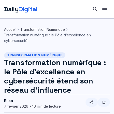
Daily
Digital
search
Aller
au
chevron_right
chevron_right
Accueil
Transformation Numérique
contenu
Transformation numérique : le Pôle d’excellence en
cybersécurité…
TRANSFORMATION NUMÉRIQUE
Transformation numérique :
le Pôle d’excellence en
cybersécurité étend son
réseau d’influence
Elisa
share
bookmark_add
7 février 2026 • 16 min de lecture