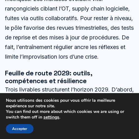
rançongiciels ciblant l’OT, supply chain logicielle,
fuites via outils collaboratifs. Pour rester à niveau,
le pôle favorise des revues trimestrielles, des tests
de reprise et des mises à jour de procédures. De
fait, l’entraînement régulier ancre les réflexes et
limite l’improvisation lors d’une crise.
Feuille de route 2029: outils,
compétences et résilience
Trois livrables structurent l’horizon 2029. D’abord,
un hub en ligne qui facilite les mises en relation et
Nous utilisons des cookies pour vous offrir la meilleure
expérience sur notre site.
centralise les contenus. Ensuite, un programme de
You can find out more about which cookies we are using or
switch them off in
settings
.
formations modulaires, du niveau initié au niveau
avancé. Enfin, un portefeuille
Accepter
d’accompagnements sur l’innovation, y compris