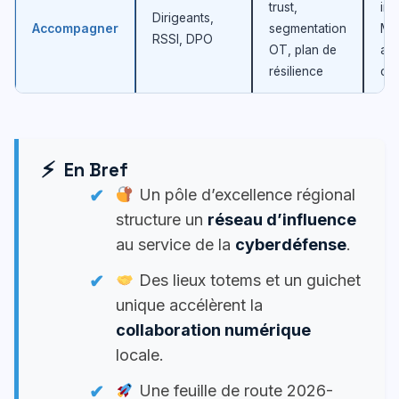
trust,
inc
Dirigeants,
Accompagner
segmentation
MT
RSSI, DPO
OT, plan de
aud
résilience
co
En Bref
Un pôle d’excellence régional
structure un
réseau d’influence
au service de la
cyberdéfense
.
Des lieux totems et un guichet
unique accélèrent la
collaboration numérique
locale.
Une feuille de route 2026-