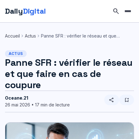
Daily
Digital
search
Aller
au
chevron_right
chevron_right
Accueil
Actus
Panne SFR : vérifier le réseau et que…
contenu
ACTUS
Panne SFR : vérifier le réseau
et que faire en cas de
coupure
Oceane.21
share
bookmark_add
26 mai 2026 • 17 min de lecture