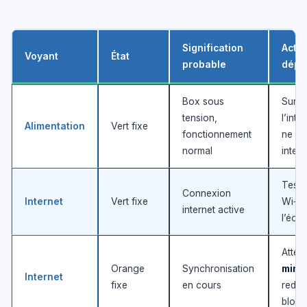
Signification
Actio
Voyant
État
probable
dépa
Box sous
Survei
tension,
l’inte
Alimentation
Vert fixe
fonctionnement
ne pa
normal
interv
Tester
Connexion
Internet
Vert fixe
Wi‑Fi
internet active
l’équ
Atten
Orange
Synchronisation
minu
Internet
fixe
en cours
redém
bloc