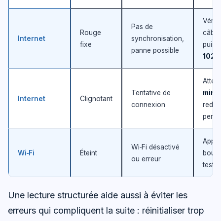
Vérifi
Pas de
Rouge
câble
Internet
synchronisation,
fixe
puis 
panne possible
1023
Atten
Tentative de
minu
Internet
Clignotant
connexion
redém
persi
Appuy
Wi‑Fi désactivé
Wi‑Fi
Éteint
bouto
ou erreur
teste
Une lecture structurée aide aussi à éviter les
erreurs qui compliquent la suite : réinitialiser trop