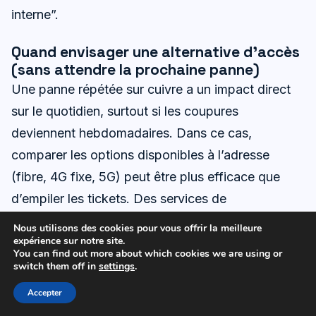
interne”.
Quand envisager une alternative d’accès
(sans attendre la prochaine panne)
Une panne répétée sur cuivre a un impact direct
sur le quotidien, surtout si les coupures
deviennent hebdomadaires. Dans ce cas,
comparer les options disponibles à l’adresse
(fibre, 4G fixe, 5G) peut être plus efficace que
d’empiler les tickets. Des services de
comparaison d’offres existent et certains sont
Nous utilisons des cookies pour vous offrir la meilleure
expérience sur notre site.
annoncés comme accessibles
7j/7 de 8h à 21h
,
You can find out more about which cookies we are using or
avec
service gratuit
et
appel non surtaxé
, ce
switch them off in
settings
.
qui permet de vérifier rapidement la faisabilité
Accepter
d’une migration. Cette démarche n’annule pas le