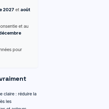
e 2027
et
août
.
consentie et au
 décembre
onnées pour
 vraiment
claire : réduire la
ès les
les et acteurs