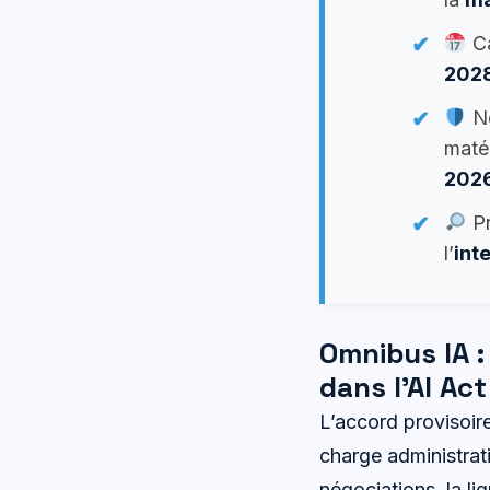
Ca
202
No
maté
202
Pr
l’
inte
Omnibus IA :
dans l’AI Act
L’accord provisoire
charge administrati
négociations, la li