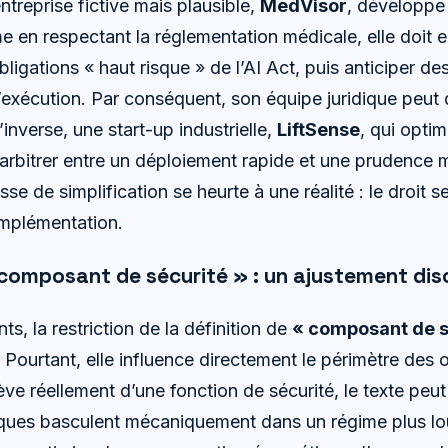
entreprise fictive mais plausible,
MedVisor
, développe 
e en respectant la réglementation médicale, elle doit 
ligations « haut risque » de l’AI Act, puis anticiper des
d’exécution. Par conséquent, son équipe juridique peut 
’inverse, une start-up industrielle,
LiftSense
, qui opti
 arbitrer entre un déploiement rapide et une prudence 
se de simplification se heurte à une réalité : le droit 
implémentation.
 composant de sécurité » : un ajustement dis
ts, la restriction de la définition de
« composant de s
Pourtant, elle influence directement le périmètre des o
elève réellement d’une fonction de sécurité, le texte peu
ques basculent mécaniquement dans un régime plus lou