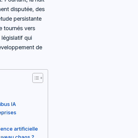
ment disputée, des
étude persistante
e tournés vers
législatif qui
développement de
ibus IA
eprises
ence artificielle
nouveau chaos ?