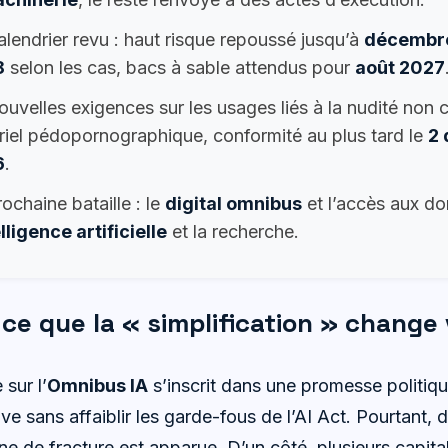
lendrier revu : haut risque repoussé jusqu’à
décembr
8
selon les cas, bacs à sable attendus pour
août 2027
uvelles exigences sur les usages liés à la nudité non 
riel pédopornographique, conformité au plus tard le
2
6
.
ochaine bataille : le
digital omnibus
et l’accès aux d
lligence artificielle
et la recherche.
 ce que la « simplification » change
 sur l’
Omnibus IA
s’inscrit dans une promesse politique 
ve sans affaiblir les garde-fous de l’AI Act. Pourtant, d
gne de fracture est apparue. D’un côté, plusieurs capita