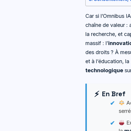
Car si l’Omnibus IA
chaîne de valeur 
la recherche, et cap
massif : l’
innovati
des droits ? À mes
et à l’éducation, l
technologique
sur
En Bref
Ac
serré
Ex
la
ma