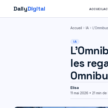
Daily
Digital
ACCUEIL
AC
Aller
au
chevron_right
chevron_right
Accueil
IA
L’Omnibus 
contenu
IA
L’Omnib
les reg
Omnibu
Elisa
11 mai 2026 • 21 min de 