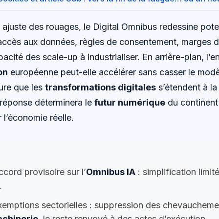
 ajuste des rouages, le Digital Omnibus redessine pote
: accès aux données, règles de consentement, marges
acité des scale-up à industrialiser. En arrière-plan, l’e
on
européenne peut-elle accélérer sans casser le modè
ure que les
transformations digitales
s’étendent à la 
a réponse déterminera le
futur numérique
du continent
 l’économie réelle.
cord provisoire sur l’
Omnibus IA
: simplification limi
.
emptions sectorielles : suppression des chevaucheme
chinerie
, le reste renvoyé à des actes d’exécution.