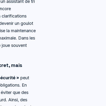
un assistant de tri
encore
 clarifications
devenir un goulot
mise la maintenance
maximale. Dans les
se joue souvent
cret, mais
écurité »
peut
bligations. En
t éviter que des
rd. Ainsi, des