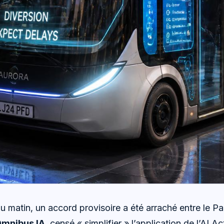
du matin, un accord provisoire a été arraché entre le 
mnibus IA
, censé « simplifier » l’application de l’AI Ac