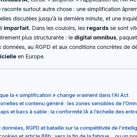
e raconte surtout autre chose : une simplification âpre
lles discutées jusqu’à la dernière minute, et une inqui
gé
imparfait
. Dans les couloirs, les
regards
se sont vit
utrement plus structurante : le
digital omnibus
, paquet 
aux données, au RGPD et aux conditions concrètes de 
icielle
en Europe.
que la « simplification » change vraiment dans l’AI Act
rielles et contenu généré : les zones sensibles de l’Omn
aps et bacs à sable : la conformité IA à l’échelle des entr
 données, RGPD et bataille sur la compétitivité de l’intellig
okies et article 88b : vers la fin de la fatigue… ou un 