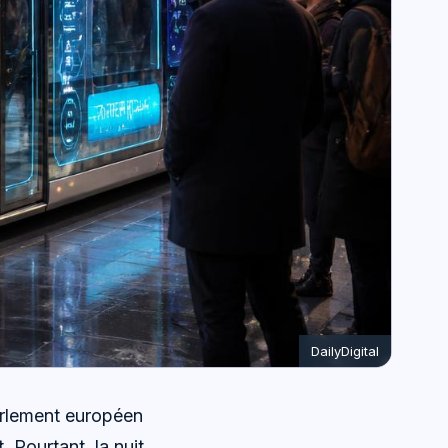
DailyDigital
Parlement européen
t. Pourtant, la nuit