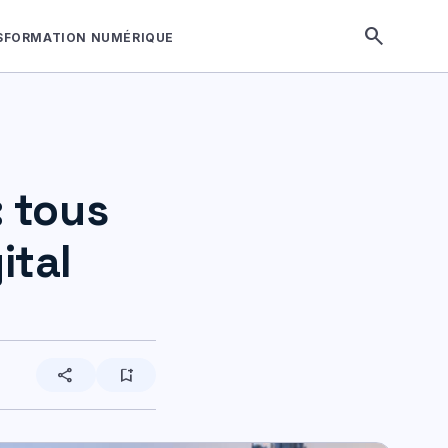
search
SFORMATION NUMÉRIQUE
: tous
ital
share
bookmark_add