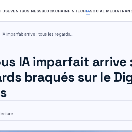
TUS
EVENT
BUSINESS
BLOCKCHAIN
FINTECH
IA
SOCIAL MEDIA
TRAN
IA imparfait arrive : tous les regards…
us IA imparfait arrive 
ards braqués sur le Dig
s
lecture