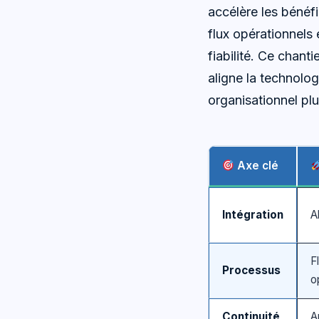
accélère les bénéf
flux opérationnels 
fiabilité. Ce chant
aligne la technolog
organisationnel plu
Axe clé
Intégration
A
Fl
Processus
o
Continuité
A