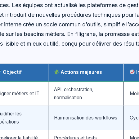
ices. Les équipes ont actualisé les plateformes de gest
et introduit de nouvelles procédures techniques pour la 
ier interne crée un socle commun d’outils, simplifie l’a
ie sur les besoins métiers. En filigrane, la promesse est
s lisible et mieux outillé, conçu pour délivrer des résul
Objectif
Actions majeures
I
API, orchestration,
ligner métiers et IT
Moin
normalisation
uidifier les
Harmonisation des workflows
Cycl
pérations
méliorer la fiabilité
Procédures et tests
Moin