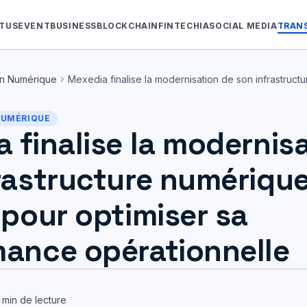
TUS
EVENT
BUSINESS
BLOCKCHAIN
FINTECH
IA
SOCIAL MEDIA
TRAN
chevron_right
on Numérique
Mexedia finalise la modernisation de son infrastruc
NUMÉRIQUE
 finalise la modernis
rastructure numériqu
 pour optimiser sa
ance opérationnelle
min de lecture