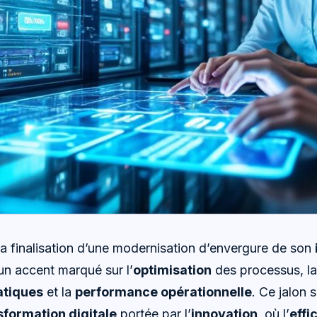
 finalisation d’une modernisation d’envergure de son
un accent marqué sur l’
optimisation
des processus, la
atiques
et la
performance opérationnelle
. Ce jalon 
sformation digitale
portée par l’
innovation
, où l’
effi