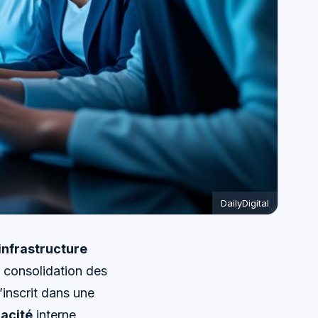
DailyDigital
infrastructure
 consolidation des
s’inscrit dans une
cacité
interne