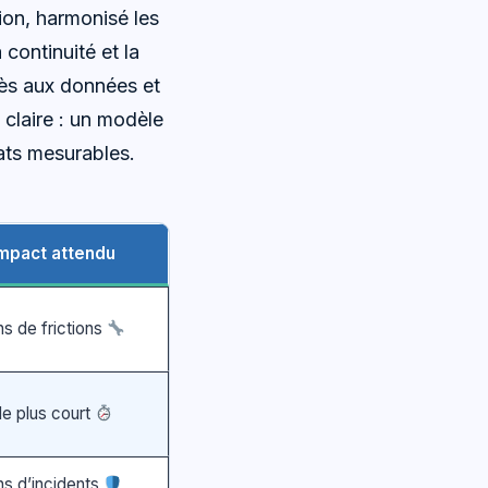
ion, harmonisé les
continuité et la
ccès aux données et
 claire : un modèle
tats mesurables.
mpact attendu
s de frictions
e plus court
s d’incidents