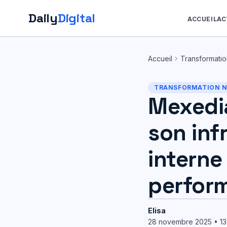
Daily
Digital
ACCUEIL
AC
Aller
au
chevron_right
Accueil
Transformati
contenu
TRANSFORMATION 
Mexedia
son inf
interne
perform
Elisa
28 novembre 2025 • 13 