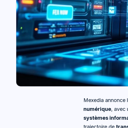
Mexedia annonce la
numérique
, avec 
systèmes inform
trajectoire de
tran