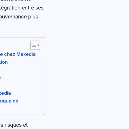
tégration entre ses
 gouvernance plus
tre chez Mexedia
tion
é
e
xedia
érique de
s risques et