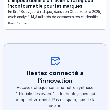
s’impose comme un levier stratégique
incontournable pour les marques
En Bref Bodyguard indique, dans son Observatoire 2025,
avoir analysé 14,3 milliards de commentaires et identifié
182 millions de messages…
Paul · 17 min
mark_email_read
Restez connecté à
l'innovation
Recevez chaque semaine notre synthèse
éditoriale des avancées technologiques qui
comptent vraiment. Pas de spam, que de la
valeur.