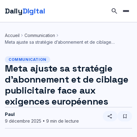
Daily
Digital
search
Aller
au
chevron_right
chevron_right
Accueil
Communication
contenu
Meta ajuste sa stratégie d’abonnement et de ciblage…
COMMUNICATION
Meta ajuste sa stratégie
d’abonnement et de ciblage
publicitaire face aux
exigences européennes
Paul
share
bookmark_add
9 décembre 2025 • 9 min de lecture