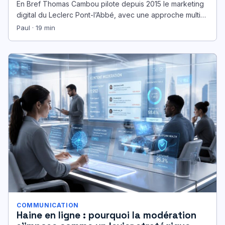
En Bref Thomas Cambou pilote depuis 2015 le marketing
digital du Leclerc Pont-l’Abbé, avec une approche multi-
canal qui dépasse largement…
Paul · 19 min
COMMUNICATION
Haine en ligne : pourquoi la modération