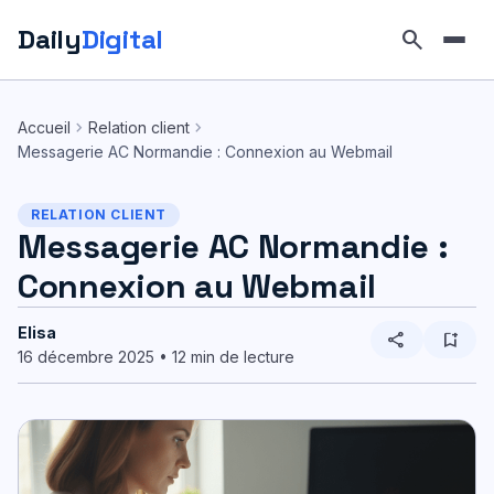
Daily
Digital
search
Aller
au
chevron_right
chevron_right
Accueil
Relation client
contenu
Messagerie AC Normandie : Connexion au Webmail
RELATION CLIENT
Messagerie AC Normandie :
Connexion au Webmail
Elisa
share
bookmark_add
16 décembre 2025 • 12 min de lecture