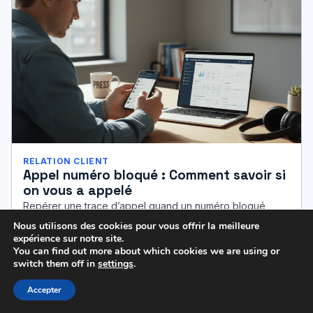
RELATION CLIENT
Appel numéro bloqué : Comment savoir si
on vous a appelé
Repérer une trace d’appel quand un numéro bloqué
insiste n’est pas un fantasme technophile. C’est un besoin
Nous utilisons des cookies pour vous offrir la meilleure
réel, porté par…
expérience sur notre site.
Elisa · 18 min
You can find out more about which cookies we are using or
switch them off in
settings
.
Accepter