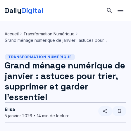
Daily
Digital
search
Aller
au
chevron_right
chevron_right
Accueil
Transformation Numérique
contenu
Grand ménage numérique de janvier : astuces pour…
TRANSFORMATION NUMÉRIQUE
Grand ménage numérique de
janvier : astuces pour trier,
supprimer et garder
l’essentiel
Elisa
share
bookmark_add
5 janvier 2026 • 14 min de lecture