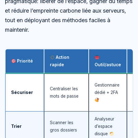
pragmatique: libérer de l’espace, gagner du temps
et réduire l’empreinte carbone liée aux serveurs,
tout en déployant des méthodes faciles à
maintenir.
Action
Priorité
rapide
Outil/astuce
Mo
Gestionnaire
Centraliser les
ri
Sécuriser
dédié + 2FA
mots de passe
ac
sim
Analyseur
Scanner les
Es
Trier
d’espace
gros dossiers
im
disque