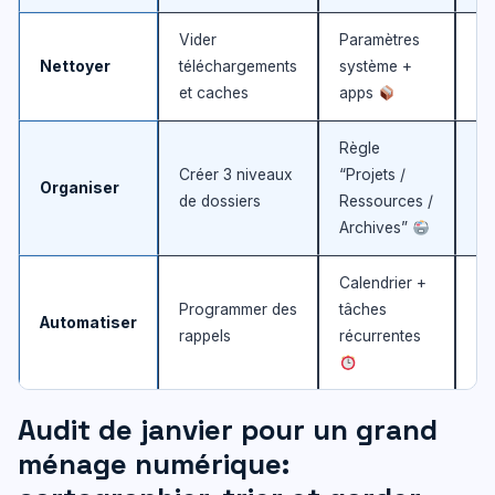
Vider
Paramètres
Pe
Nettoyer
téléchargements
système +
st
et caches
apps
Règle
Créer 3 niveaux
“Projets /
Re
Organiser
de dossiers
Ressources /
pl
Archives”
Calendrier +
Programmer des
tâches
Ha
Automatiser
rappels
récurrentes
du
Audit de janvier pour un grand
ménage numérique: