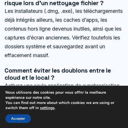
risque lors d’un nettoyage fichier ?
Les installateurs (.dmg, .exe), les téléchargements
déjà intégrés ailleurs, les caches d’apps, les
contenus hors ligne devenus inutiles, ainsi que les
captures d’écran anciennes. Vérifiez toutefois les
dossiers système et sauvegardez avant un
effacement massif.
Comment éviter les doublons entre le
cloud et le local ?
Activez une seule application de synchronisation
Nous utilisons des cookies pour vous offrir la meilleure
par dossier, utilisez des règles de nommage
expérience sur notre site.
You can find out more about which cookies we are using or
strictes, et lancez une déduplication avant l’envoi
switch them off in
settings
.
massif de photos. Définissez un emplacement
Accepter
“source” unique pour chaque projet.