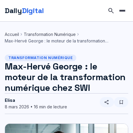
Daily
Digital
search
Aller
au
chevron_right
chevron_right
Accueil
Transformation Numérique
contenu
Max-Hervé George : le moteur de la transformation…
TRANSFORMATION NUMÉRIQUE
Max-Hervé George : le
moteur de la transformation
numérique chez SWI
Elisa
share
bookmark_add
8 mars 2026 • 16 min de lecture