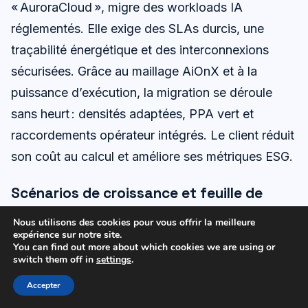
« AuroraCloud », migre des workloads IA
réglementés. Elle exige des SLAs durcis, une
traçabilité énergétique et des interconnexions
sécurisées. Grâce au maillage AiOnX et à la
puissance d’exécution, la migration se déroule
sans heurt : densités adaptées, PPA vert et
raccordements opérateur intégrés. Le client réduit
son coût au calcul et améliore ses métriques ESG.
Scénarios de croissance et feuille de
route
Nous utilisons des cookies pour vous offrir la meilleure
D’ici 2030, trois vecteurs se dessinent. D’abord,
expérience sur notre site.
You can find out more about which cookies we are using or
la montée en densité par baie exigera un
switch them off in
settings
.
refroidissement liquide généralisé et des
Accepter
architectures électriques plus modulaires. Ensuite,