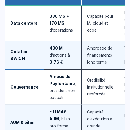
De
330 M$
+
Capacité pour
so
Data centers
170 M$
IA, cloud et
pu
d’opérations
edge
de
430 M
Amorçage de
Vis
Cotation
d’actions à
financements
ac
SWICH
3,76 €
long terme
liq
Arnaud de
Att
Crédibilité
Puyfontaine
,
po
Gouvernance
institutionnelle
président non
in
renforcée
exécutif
~11 Md€
Capacité
Ré
AUM
, bilan
d’exécution à
AUM & bilan
fi
pro forma
grande