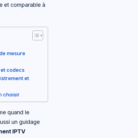
e et comparable à
e de mesure
e et codecs
istrement et
n choisir
ême quand le
aussi un guidage
ent IPTV