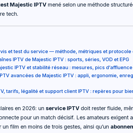
test Majestic IPTV
mené selon une méthode structuré
re tech.
avis et test du service — méthode, métriques et protocol
înes IPTV de Majestic IPTV : sports, séries, VOD et EPG
stic IPTV et stabilité réseau : mesures, pics d’affluenc
IPTV avancées de Majestic IPTV : appli, ergonomie, enreg
 tarifs, légalité et support client IPTV : repères pour bie
claires en 2026: un
service IPTV
doit rester fluide, m
 connecte pour un match décisif. Les amateurs exigent 
 un film en moins de trois gestes, ainsi qu’un
abonnem