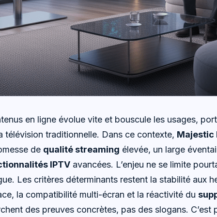
enus en ligne évolue vite et bouscule les usages, port
la télévision traditionnelle. Dans ce contexte,
Majestic
promesse de
qualité streaming
élevée, un large éventa
ctionnalités IPTV
avancées. L’enjeu ne se limite pourta
ue. Les critères déterminants restent la stabilité aux h
ace, la compatibilité multi-écran et la réactivité du
supp
rchent des preuves concrètes, pas des slogans. C’est