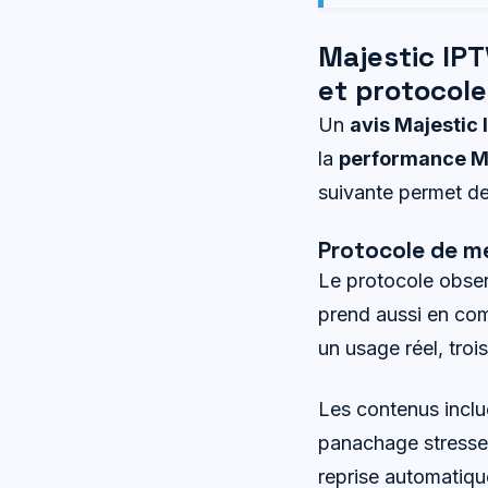
Majestic IPT
et protocol
Un
avis Majestic
la
performance Ma
suivante permet d
Protocole de me
Le protocole observe
prend aussi en comp
un usage réel, troi
Les contenus inclu
panachage stresse 
reprise automatiqu