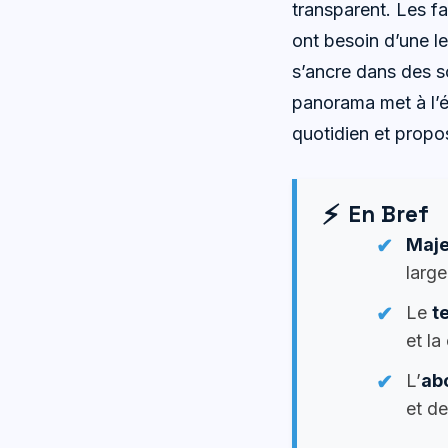
transparent. Les f
ont besoin d’une l
s’ancre dans des sc
panorama met à l’
quotidien et propos
En Bref
Maje
larg
Le
t
et la
L’
ab
et de