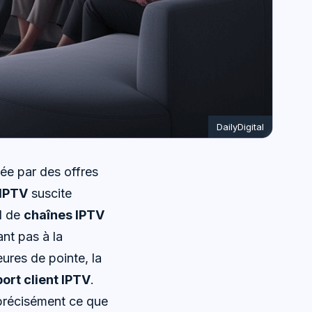
DailyDigital
ée par des offres
 IPTV
suscite
il de
chaînes IPTV
nt pas à la
eures de pointe, la
ort client IPTV
.
 précisément ce que