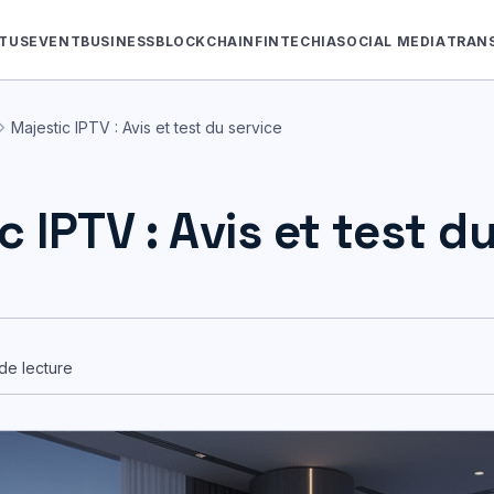
TUS
EVENT
BUSINESS
BLOCKCHAIN
FINTECH
IA
SOCIAL MEDIA
TRAN
ron_right
Majestic IPTV : Avis et test du service
c IPTV : Avis et test d
 de lecture