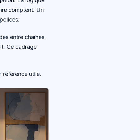
gation. La logique
enre comptent. Un
 polices.
ides entre chaînes.
ent. Ce cadrage
 référence utile.