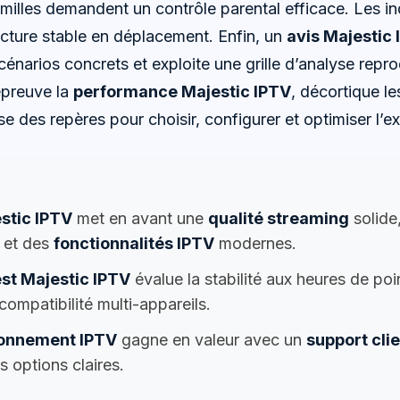
amilles demandent un contrôle parental efficace. Les i
ecture stable en déplacement. Enfin, un
avis Majestic
énarios concrets et exploite une grille d’analyse repro
épreuve la
performance Majestic IPTV
, décortique l
e des repères pour choisir, configurer et optimiser l’e
stic IPTV
met en avant une
qualité streaming
solide
e et des
fonctionnalités IPTV
modernes.
est Majestic IPTV
évalue la stabilité aux heures de poi
 compatibilité multi-appareils.
onnement IPTV
gagne en valeur avec un
support cli
s options claires.