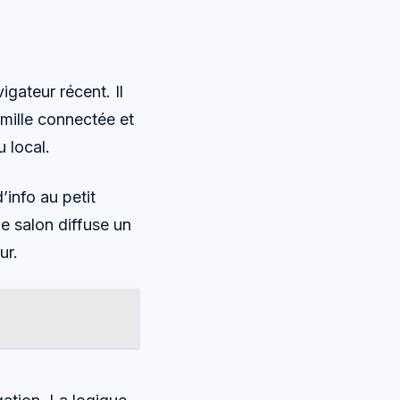
gateur récent. Il
amille connectée et
u local.
’info au petit
le salon diffuse un
ur.