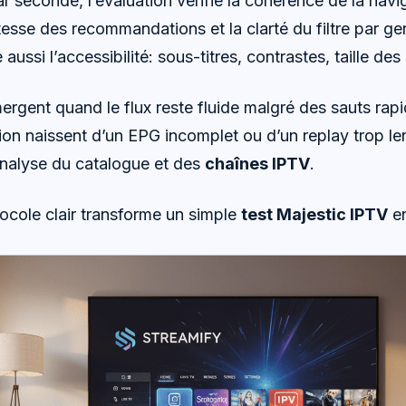
r seconde, l’évaluation vérifie la cohérence de la navi
itesse des recommandations et la clarté du filtre par g
 aussi l’accessibilité: sous-titres, contrastes, taille des
ergent quand le flux reste fluide malgré des sauts rap
tion naissent d’un EPG incomplet ou d’un replay trop l
’analyse du catalogue et des
chaînes IPTV
.
ocole clair transforme un simple
test Majestic IPTV
en