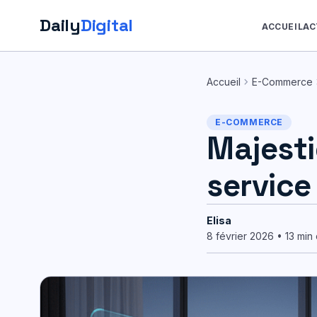
Daily
Digital
ACCUEIL
AC
Aller
au
chevron_right
chev
Accueil
E-Commerce
contenu
E-COMMERCE
Majesti
service
Elisa
8 février 2026 • 13 min