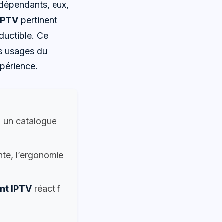
ndépendants, eux,
 IPTV
pertinent
ductible. Ce
es usages du
xpérience.
, un catalogue
nte, l’ergonomie
ent IPTV
réactif