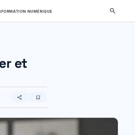
search
SFORMATION NUMÉRIQUE
er et
share
bookmark_add