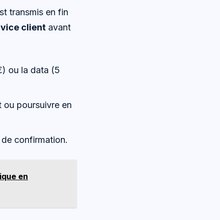
st transmis en fin
vice client
avant
€) ou la data (5
t ou poursuivre en
l de confirmation.
ique en