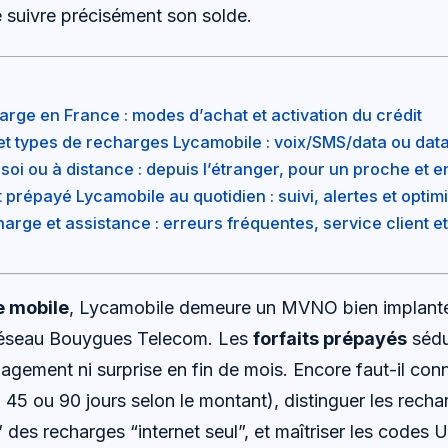
e suivre précisément son solde.
rge en France : modes d’achat et activation du crédit
s et types de recharges Lycamobile : voix/SMS/data ou dat
oi ou à distance : depuis l’étranger, pour un proche et e
t prépayé Lycamobile au quotidien : suivi, alertes et optim
ge et assistance : erreurs fréquentes, service client et 
e mobile
, Lycamobile demeure un MVNO bien implanté
 réseau Bouygues Telecom. Les
forfaits prépayés
sédu
ngagement ni surprise en fin de mois. Encore faut-il conna
 45 ou 90 jours selon le montant), distinguer les recha
des recharges “internet seul”, et maîtriser les codes