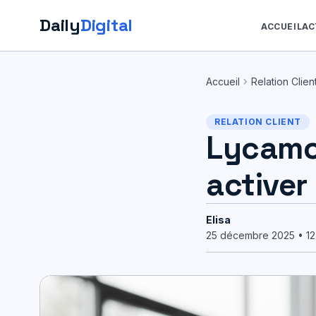
Daily
Digital
ACCUEIL
AC
Aller
au
chevron_right
Accueil
Relation Clien
contenu
RELATION CLIENT
Lycamob
activer
Elisa
25 décembre 2025 • 12 