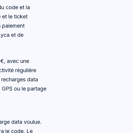
u code et la
et le ticket
ès paiement
Lyca et de
 €, avec une
tivité régulière
s recharges data
on GPS ou le partage
arge data voulue.
ra le code. Le