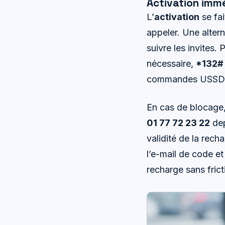
Activation immé
L’
activation
se fa
appeler. Une altern
suivre les invites.
nécessaire,
*132#
commandes USSD so
En cas de blocage,
01 77 72 23 22
dep
validité de la rech
l’e-mail de code et
recharge sans frict