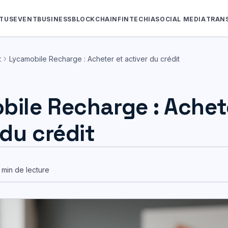
TUS
EVENT
BUSINESS
BLOCKCHAIN
FINTECH
IA
SOCIAL MEDIA
TRAN
chevron_right
t
Lycamobile Recharge : Acheter et activer du crédit
ile Recharge : Achet
 du crédit
min de lecture