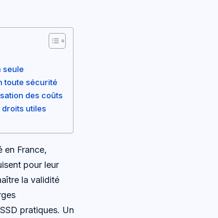
a seule
n toute sécurité
isation des coûts
droits utiles
 en France,
isent pour leur
ître la validité
rges
 USSD pratiques. Un