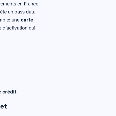
acements en France
hète un pass data
imple: une
carte
 d’activation qui
de
crédit
.
 et