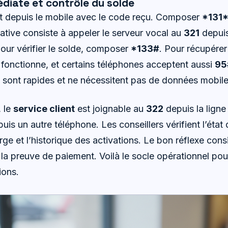
diate et contrôle du solde
it depuis le mobile avec le code reçu. Composer
*131
ative consiste à appeler le serveur vocal au
321
depuis
 Pour vérifier le solde, composer
*133#
. Pour récupérer
fonctionne, et certains téléphones acceptent aussi
95
nt rapides et ne nécessitent pas de données mobile
 le
service client
est joignable au
322
depuis la ligne
uis un autre téléphone. Les conseillers vérifient l’état d
arge et l’historique des activations. Le bon réflexe con
 la preuve de paiement. Voilà le socle opérationnel pour
ions.