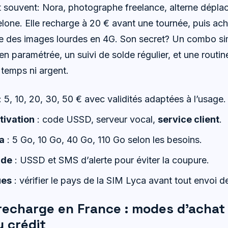
t souvent: Nora, photographe freelance, alterne dépl
elone. Elle recharge à 20 € avant une tournée, puis ac
re des images lourdes en 4G. Son secret? Un combo s
 paramétrée, un suivi de solde régulier, et une routine
i temps ni argent.
: 5, 10, 20, 30, 50 € avec validités adaptées à l’usage.
tivation
: code USSD, serveur vocal,
service client
.
a
: 5 Go, 10 Go, 40 Go, 110 Go selon les besoins.
lde
: USSD et SMS d’alerte pour éviter la coupure.
ues
: vérifier le pays de la SIM Lyca avant tout envoi 
recharge en France : modes d’achat
u crédit