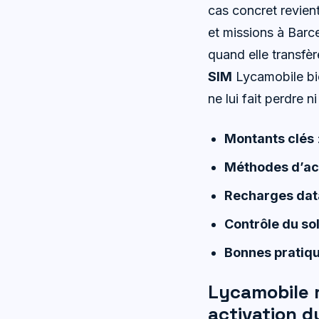
cas concret revien
et missions à Barc
quand elle transfè
SIM
Lycamobile bien
ne lui fait perdre n
Montants clés
Méthodes d’ac
Recharges dat
Contrôle du so
Bonnes pratiq
Lycamobile 
activation d