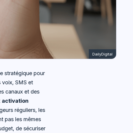
DailyDigital
e stratégique pour
s voix, SMS et
des canaux et des
t
activation
eurs réguliers, les
nt pas les mêmes
udget, de sécuriser