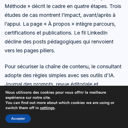
Méthode » décrit le cadre en quatre étapes. Trois
études de cas montrent l’impact, avant/après à
l’appui. La page « À propos » intègre parcours,
certifications et publications. Le fil LinkedIn
décline des posts pédagogiques qui renvoient
vers les pages piliers.
Pour sécuriser la chaîne de contenu, le consultant
adopte des règles simples avec ses outils d’IA.
Journal des prompts, revue éditoriale et
Nous utilisons des cookies pour vous offrir la meilleure
vérification des sources. Cette discipline réduit les
expérience sur notre site.
risques de fuite ou d’erreurs, en ligne avec les
You can find out more about which cookies we are using or
switch them off in
settings
.
signaux partagés autour de l’
IA de l’ombre
. Les
Accepter
premiers résultats tombent : demandes entrantes