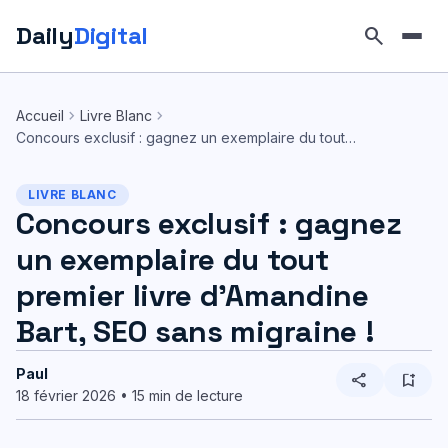
Daily
Digital
search
Aller
au
chevron_right
chevron_right
Accueil
Livre Blanc
contenu
Concours exclusif : gagnez un exemplaire du tout…
LIVRE BLANC
Concours exclusif : gagnez
un exemplaire du tout
premier livre d’Amandine
Bart, SEO sans migraine !
Paul
share
bookmark_add
18 février 2026 • 15 min de lecture