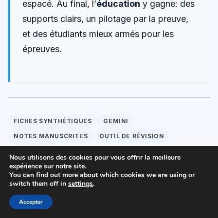
espacé. Au final, l’
éducation
y gagne: des
supports clairs, un pilotage par la preuve,
et des étudiants mieux armés pour les
épreuves.
FICHES SYNTHÉTIQUES
GEMINI
NOTES MANUSCRITES
OUTIL DE RÉVISION
RÉVISIONS
Nous utilisons des cookies pour vous offrir la meilleure
expérience sur notre site.
You can find out more about which cookies we are using or
switch them off in
settings
.
Paul
Spécialiste en technologies et transformation
Accepter
numérique, fort d’une expérience polyvalente dans