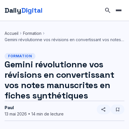
Daily
Digital
search
Aller
au
chevron_right
chevron_right
Accueil
Formation
contenu
Gemini révolutionne vos révisions en convertissant vos notes…
FORMATION
Gemini révolutionne vos
révisions en convertissant
vos notes manuscrites en
fiches synthétiques
Paul
share
bookmark_add
13 mai 2026 • 14 min de lecture