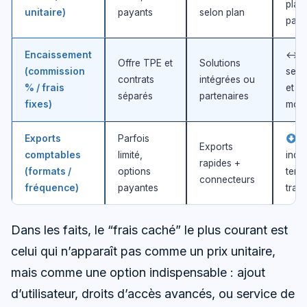
plaf
unitaire)
payants
selon plan
para
Encaissement
↔️ V
Offre TPE et
Solutions
(commission
selon
contrats
intégrées ou
% / frais
et p
séparés
partenaires
fixes)
moy
Exports
Parfois
G
Exports
comptables
limité,
indir
rapides +
(formats /
options
temp
connecteurs
fréquence)
payantes
trai
Dans les faits, le “frais caché” le plus courant est
celui qui n’apparaît pas comme un prix unitaire,
mais comme une option indispensable : ajout
d’utilisateur, droits d’accès avancés, ou service de