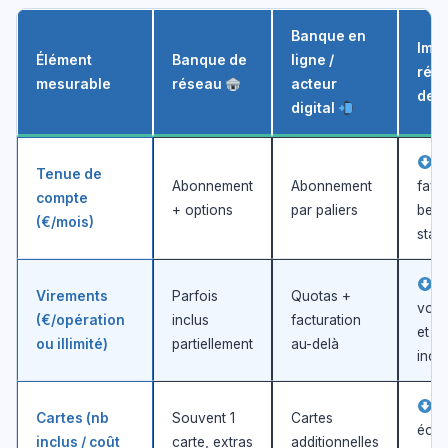
Banque en
Impa
Élément
Banque de
ligne /
rédu
mesurable
réseau
acteur
des
digital
S
Tenue de
Abonnement
Abonnement
favo
compte
+ options
par paliers
beso
(€/mois)
stan
Fo
Virements
Parfois
Quotas +
volu
(€/opération
inclus
facturation
et ill
ou illimité)
partiellement
au-delà
inclu
Ga
Cartes (nb
Souvent 1
Cartes
équi
inclus / coût
carte, extras
additionnelles