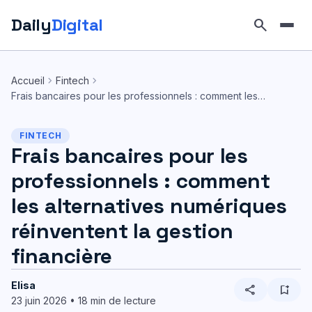
Daily
Digital
search
Aller
au
chevron_right
chevron_right
Accueil
Fintech
contenu
Frais bancaires pour les professionnels : comment les…
FINTECH
Frais bancaires pour les
professionnels : comment
les alternatives numériques
réinventent la gestion
financière
Elisa
share
bookmark_add
23 juin 2026 • 18 min de lecture