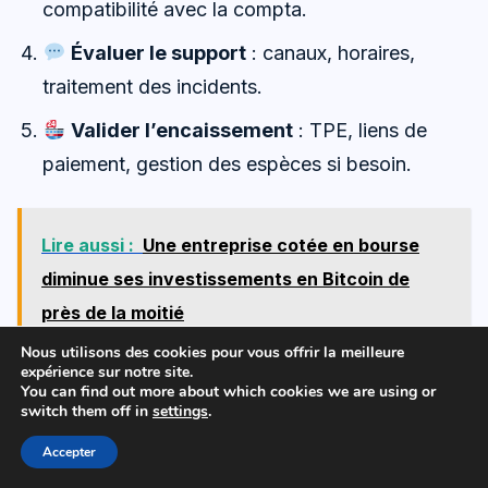
compatibilité avec la compta.
Évaluer le support
: canaux, horaires,
traitement des incidents.
Valider l’encaissement
: TPE, liens de
paiement, gestion des espèces si besoin.
Lire aussi :
Une entreprise cotée en bourse
diminue ses investissements en Bitcoin de
près de la moitié
Nous utilisons des cookies pour vous offrir la meilleure
expérience sur notre site.
Une migration réussie se voit quand le coût total
You can find out more about which cookies we are using or
switch them off in
settings
.
baisse sans créer de frictions quotidiennes. Le
signal le plus fiable est souvent la diminution du
Accepter
temps passé à retrouver une opération, produire