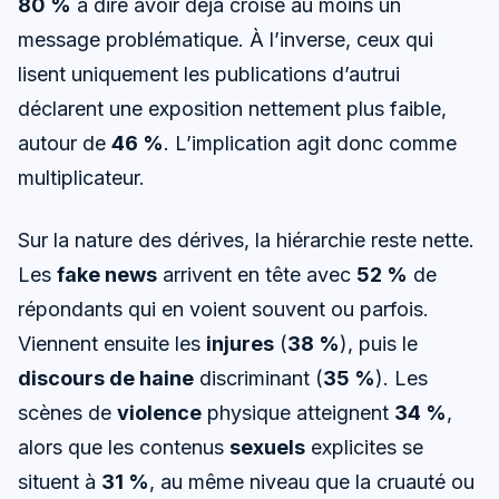
80 %
à dire avoir déjà croisé au moins un
message problématique. À l’inverse, ceux qui
lisent uniquement les publications d’autrui
déclarent une exposition nettement plus faible,
autour de
46 %
. L’implication agit donc comme
multiplicateur.
Sur la nature des dérives, la hiérarchie reste nette.
Les
fake news
arrivent en tête avec
52 %
de
répondants qui en voient souvent ou parfois.
Viennent ensuite les
injures
(
38 %
), puis le
discours de haine
discriminant (
35 %
). Les
scènes de
violence
physique atteignent
34 %
,
alors que les contenus
sexuels
explicites se
situent à
31 %
, au même niveau que la cruauté ou