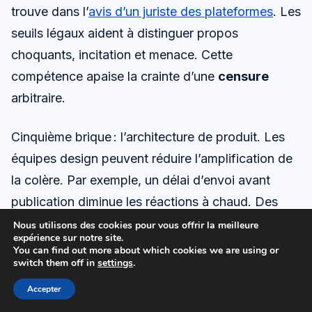
trouve dans l’
avis d’un juriste des plateformes
. Les
seuils légaux aident à distinguer propos
choquants, incitation et menace. Cette
compétence apaise la crainte d’une
censure
arbitraire.
Cinquième brique : l’architecture de produit. Les
équipes design peuvent réduire l’amplification de
la colère. Par exemple, un délai d’envoi avant
publication diminue les réactions à chaud. Des
invites contextuelles rappellent la charte avant de
Nous utilisons des cookies pour vous offrir la meilleure
expérience sur notre site.
poster sur des sujets sensibles. Ces nudges
You can find out more about which cookies we are using or
switch them off in
settings
.
changent la trajectoire sans brider la
liberté
d’expression
.
Accepter