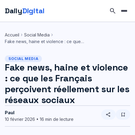
Daily
Digital
search
Aller
au
chevron_right
chevron_right
Accueil
Social Media
contenu
Fake news, haine et violence : ce que…
SOCIAL MEDIA
Fake news, haine et violence
: ce que les Français
perçoivent réellement sur les
réseaux sociaux
Paul
share
bookmark_add
10 février 2026 • 16 min de lecture