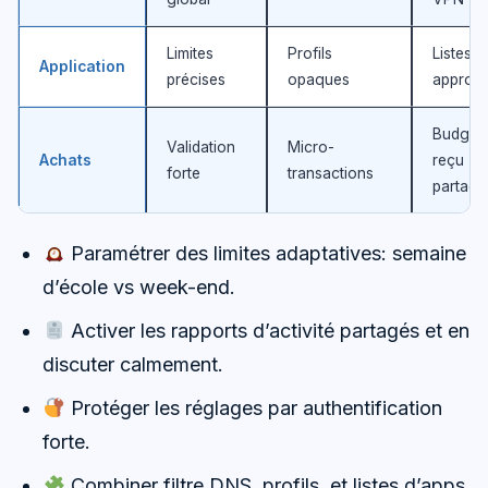
Limites
Profils
Listes
Application
précises
opaques
approu
Budget,
Validation
Micro-
Achats
reçu
forte
transactions
partagé
Paramétrer des limites adaptatives: semaine
d’école vs week-end.
Activer les rapports d’activité partagés et en
discuter calmement.
Protéger les réglages par authentification
forte.
Combiner filtre DNS, profils, et listes d’apps