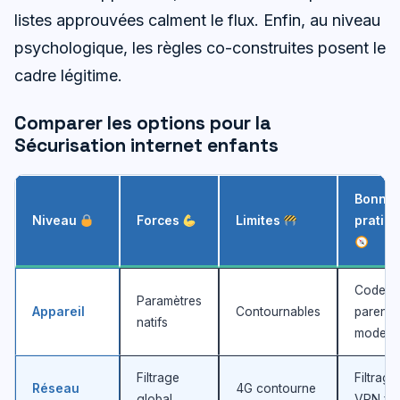
listes approuvées calment le flux. Enfin, au niveau
psychologique, les règles co-construites posent le
cadre légitime.
Comparer les options pour la
Sécurisation internet enfants
Bonne
Niveau
Forces
Limites
pratiq
Code
Paramètres
Appareil
Contournables
parent,
natifs
mode in
Filtrage
Filtrage
Réseau
4G contourne
global
VPN fam