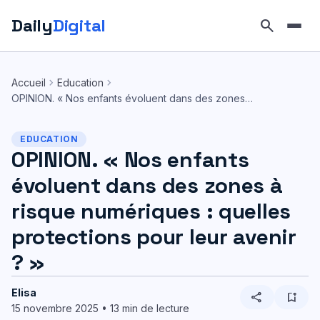
Daily
Digital
search
Aller
au
chevron_right
chevron_right
Accueil
Education
contenu
OPINION. « Nos enfants évoluent dans des zones…
EDUCATION
OPINION. « Nos enfants
évoluent dans des zones à
risque numériques : quelles
protections pour leur avenir
? »
Elisa
share
bookmark_add
15 novembre 2025 • 13 min de lecture