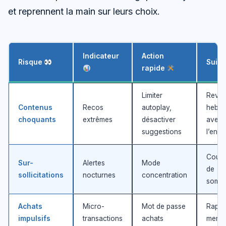
et reprennent la main sur leurs choix.
Indicateur
Action
Risque
Suivi
rapide
Limiter
Revu
Contenus
Recos
autoplay,
hebd
choquants
extrêmes
désactiver
avec
suggestions
l’enfa
Cour
Sur-
Alertes
Mode
de
sollicitations
nocturnes
concentration
somme
Achats
Micro-
Mot de passe
Rappo
impulsifs
transactions
achats
mensu