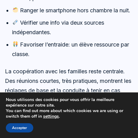
Ranger le smartphone hors chambre la nuit.
Vérifier une info via deux sources
indépendantes.
Favoriser l’entraide: un élève ressource par
classe.
La coopération avec les familles reste centrale.
Des réunions courtes, très pratiques, montrent les
réglages de base et la conduite à tenir en cas
d’incident. Chacun repart avec des fiches action:
Nous utilisons des cookies pour vous offrir la meilleure
expérience sur notre site.
paramétrer, discuter, documenter, signaler. Le
You can find out more about which cookies we are using or
switch them off in
settings
.
message final tient en peu de mots: confiance,
clarté, constance.
Accepter