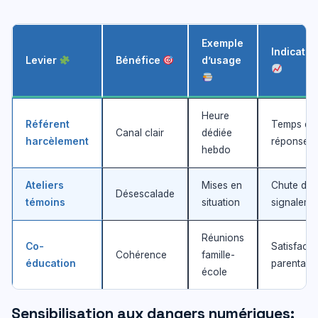
Exemple
Indicateu
Levier
Bénéfice
d’usage
Heure
Référent
Temps de
Canal clair
dédiée
harcèlement
réponse
hebdo
Ateliers
Mises en
Chute des
Désescalade
témoins
situation
signaleme
Réunions
Co-
Satisfacti
Cohérence
famille-
éducation
parentale
école
Sensibilisation aux dangers numériques: