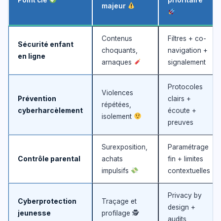
majeur
Contenus
Filtres + co-
Sécurité enfant
choquants,
navigation +
en ligne
arnaques
signalement
Protocoles
Violences
Prévention
clairs +
répétées,
cyberharcèlement
écoute +
isolement
preuves
Surexposition,
Paramétrage
Contrôle parental
achats
fin + limites
impulsifs
contextuelles
Privacy by
Cyberprotection
Traçage et
design +
jeunesse
profilage 🕵️
audits