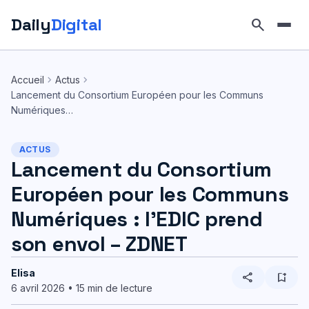
Daily
Digital
search
Aller
au
chevron_right
chevron_right
Accueil
Actus
contenu
Lancement du Consortium Européen pour les Communs
Numériques…
ACTUS
Lancement du Consortium
Européen pour les Communs
Numériques : l’EDIC prend
son envol – ZDNET
Elisa
share
bookmark_add
6 avril 2026 • 15 min de lecture