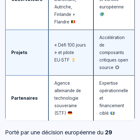
Autriche,
européenne
Finlande +
Flandre
Accélération
« Défi 100 jours
de
Projets
» et pilote
composants
EU‑STF
critiques open
source
Agence
Expertise
allemande de
opérationnelle
Partenaires
technologie
et
souveraine
financement
(STF)
ciblé
Porté par une décision européenne du
29