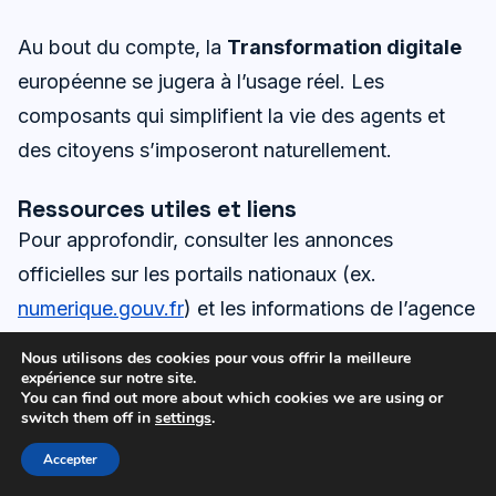
Au bout du compte, la
Transformation digitale
européenne se jugera à l’usage réel. Les
composants qui simplifient la vie des agents et
des citoyens s’imposeront naturellement.
Ressources utiles et liens
Pour approfondir, consulter les annonces
officielles sur les portails nationaux (ex.
numerique.gouv.fr
) et les informations de l’agence
allemande dédiée (
Sovereign Tech Fund
). Les
Nous utilisons des cookies pour vous offrir la meilleure
appels et événements communautaires y sont
expérience sur notre site.
You can find out more about which cookies we are using or
régulièrement mis à jour, avec un accent fort sur la
switch them off in
settings
.
transparence et l’ouverture des contributions.
Accepter