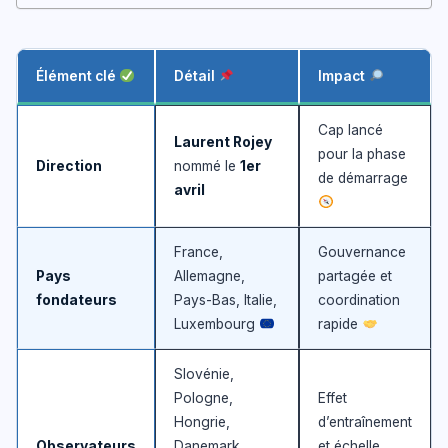
Élément clé
Détail
Impact
Cap lancé
Laurent Rojey
pour la phase
Direction
nommé le
1er
de démarrage
avril
France,
Gouvernance
Pays
Allemagne,
partagée et
fondateurs
Pays-Bas, Italie,
coordination
Luxembourg
rapide
Slovénie,
Pologne,
Effet
Hongrie,
d’entraînement
Observateurs
Danemark,
et échelle