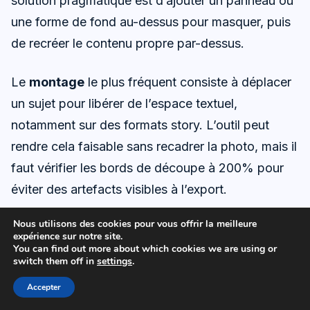
solution pragmatique est d’ajouter un panneau ou
une forme de fond au-dessus pour masquer, puis
de recréer le contenu propre par-dessus.
Le
montage
le plus fréquent consiste à déplacer
un sujet pour libérer de l’espace textuel,
notamment sur des formats story. L’outil peut
rendre cela faisable sans recadrer la photo, mais il
faut vérifier les bords de découpe à 200% pour
éviter des artefacts visibles à l’export.
Nous utilisons des cookies pour vous offrir la meilleure
Pour une utilisation régulière, l’approche la plus
expérience sur notre site.
productive consiste à traiter Calques magiques
You can find out more about which cookies we are using or
switch them off in
settings
.
comme un outil d’édition de récupération : il sert à
Accepter
remettre un visuel dans un flux Canva propre, puis