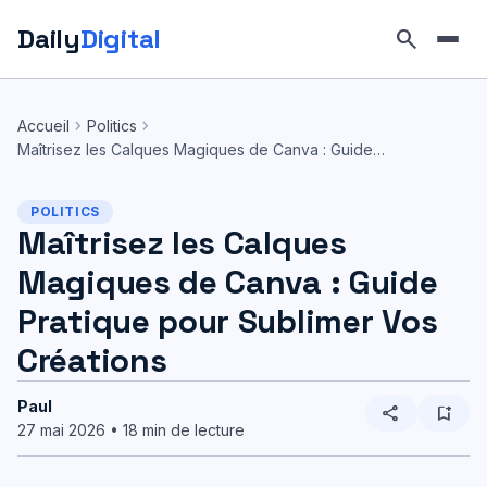
Daily
Digital
search
Aller
au
chevron_right
chevron_right
Accueil
Politics
contenu
Maîtrisez les Calques Magiques de Canva : Guide…
POLITICS
Maîtrisez les Calques
Magiques de Canva : Guide
Pratique pour Sublimer Vos
Créations
Paul
share
bookmark_add
27 mai 2026 • 18 min de lecture