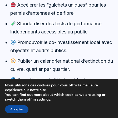
Accélérer les “guichets uniques” pour les
permis d’antennes et de fibre.
Standardiser des tests de performance
indépendants accessibles au public.
Promouvoir le co-investissement local avec
objectifs et audits publics.
Publier un calendrier national d’extinction du
cuivre, quartier par quartier.
Garantir la neutralité du net tout en
Nous utilisons des cookies pour vous offrir la meilleure
autorisant des classes de service agnostiques.
expérience sur notre site.
You can find out more about which cookies we are using or
switch them off in
settings
.
Scénarios 2026–2030: ce que verront les
utilisateurs
Accepter
Dans le scénario central, la fibre gagne du terrain