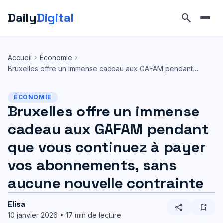
Daily
Digital
search
Aller
au
chevron_right
chevron_right
Accueil
Économie
contenu
Bruxelles offre un immense cadeau aux GAFAM pendant…
ÉCONOMIE
Bruxelles offre un immense
cadeau aux GAFAM pendant
que vous continuez à payer
vos abonnements, sans
aucune nouvelle contrainte
Elisa
share
bookmark_add
10 janvier 2026 • 17 min de lecture