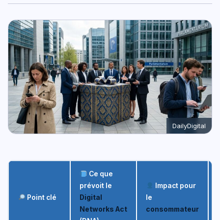
DailyDigital
Ce que
prévoit le
Impact pour
Point clé
Digital
le
Networks Act
consommateur