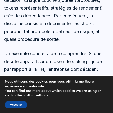
décision. Chaque couche ajoutée (protocoles,
tokens représentatifs, stratégies de rendement)
crée des dépendances. Par conséquent, la
discipline consiste à documenter les choix :
pourquoi tel protocole, quel seuil de risque, et
quelle procédure de sortie.
Un exemple concret aide à comprendre. Si une
décote apparaît sur un token de staking liquide
par rapport à l’ETH, l’entreprise doit décider :
attendre le retour à la normale, ou arbitrer au prix
Nous utilisons des cookies pour vous offrir la meilleure
du marché et accepter la perte. Cette décision
expérience sur notre site.
You can find out more about which cookies we are using or
peut être technique, mais elle est aussi financière
switch them off in
settings
.
et réputationnelle. Insight final : dans la
Accepter
blockchain, la sophistication doit rester au service