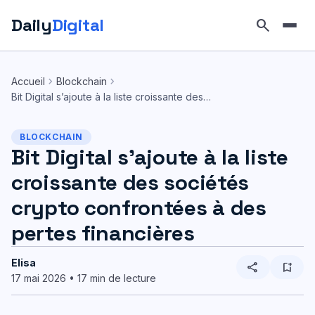
Daily
Digital
search
Aller
au
chevron_right
chevron_right
Accueil
Blockchain
contenu
Bit Digital s’ajoute à la liste croissante des…
BLOCKCHAIN
Bit Digital s’ajoute à la liste
croissante des sociétés
crypto confrontées à des
pertes financières
Elisa
share
bookmark_add
17 mai 2026 • 17 min de lecture