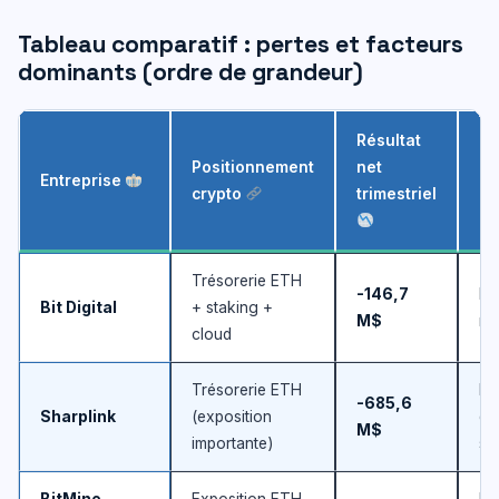
Tableau comparatif : pertes et facteurs
dominants (ordre de grandeur)
Résultat
Positionnement
net
Entreprise
Fa
crypto
trimestriel
Trésorerie ETH
-146,7
Dé
Bit Digital
+ staking +
M$
nu
cloud
Trésorerie ETH
Pe
-685,6
Sharplink
(exposition
dé
M$
importante)
st