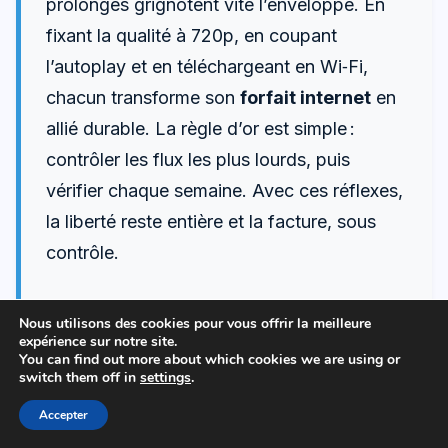
prolongés grignotent vite l’enveloppe. En
fixant la qualité à 720p, en coupant
l’autoplay et en téléchargeant en Wi‑Fi,
chacun transforme son
forfait internet
en
allié durable. La règle d’or est simple :
contrôler les flux les plus lourds, puis
vérifier chaque semaine. Avec ces réflexes,
la liberté reste entière et la facture, sous
contrôle.
Nous utilisons des cookies pour vous offrir la meilleure
expérience sur notre site.
150 Go suffisent-ils pour un mois avec
You can find out more about which cookies we are using or
switch them off in
settings
.
vidéo et télétravail ?
Oui, si la vidéo reste en 720p et que les visios ne
Accepter
dépassent pas 3 à 5 h par semaine. Comptez 40