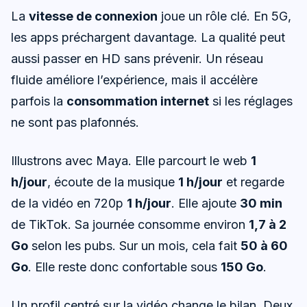
La
vitesse de connexion
joue un rôle clé. En 5G,
les apps préchargent davantage. La qualité peut
aussi passer en HD sans prévenir. Un réseau
fluide améliore l’expérience, mais il accélère
parfois la
consommation internet
si les réglages
ne sont pas plafonnés.
Illustrons avec Maya. Elle parcourt le web
1
h/jour
, écoute de la musique
1 h/jour
et regarde
de la vidéo en 720p
1 h/jour
. Elle ajoute
30 min
de TikTok. Sa journée consomme environ
1,7 à 2
Go
selon les pubs. Sur un mois, cela fait
50 à 60
Go
. Elle reste donc confortable sous
150 Go
.
Un profil centré sur la vidéo change le bilan. Deux