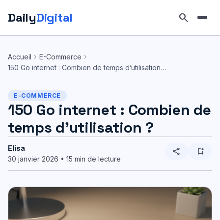
Daily
Digital
search
Aller
au
chevron_right
chevron_right
Accueil
E-Commerce
contenu
150 Go internet : Combien de temps d’utilisation…
E-COMMERCE
150 Go internet : Combien de
temps d’utilisation ?
Elisa
share
bookmark_add
30 janvier 2026 • 15 min de lecture