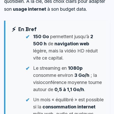
quotidien. À la clé, des choix clairs pour adapter
son
usage internet
à son budget data.
En Bref
150 Go
permettent jusqu’à
2
500 h
de
navigation web
légère, mais la vidéo HD réduit
vite ce capital.
Le streaming en
1080p
consomme environ
3 Go/h
; la
visioconférence moyenne tourne
autour de
0,5 à 1,1 Go/h
.
Un mois « équilibré » est possible
si la
consommation internet
mêle web, audio et quelques